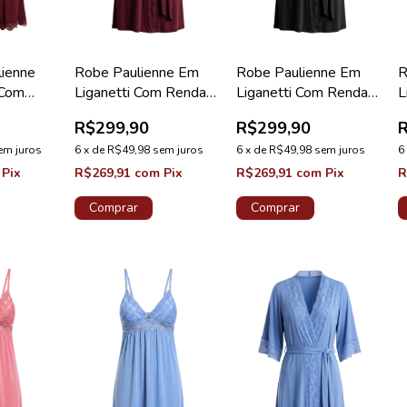
lienne
Robe Paulienne Em
Robe Paulienne Em
R
 Com
Liganetti Com Renda
Liganetti Com Renda
L
ino
Valentino Diamante
Preto Diamante New
N
R$299,90
R$299,90
New
D
em juros
6
x
de
R$49,98
sem juros
6
x
de
R$49,98
sem juros
6
Pix
R$269,91
com
Pix
R$269,91
com
Pix
R
Comprar
Comprar