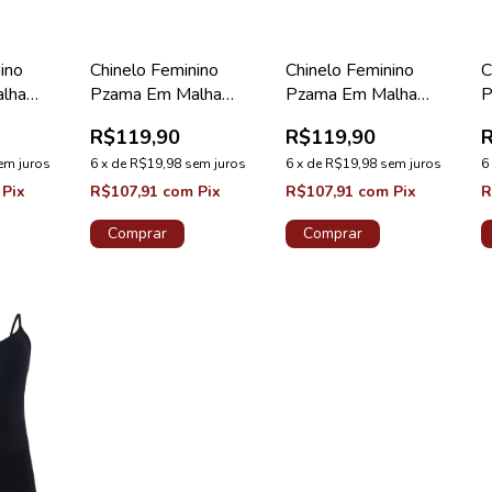
ino
Chinelo Feminino
Chinelo Feminino
C
lha
Pzama Em Malha
Pzama Em Malha
P
da Preto
Rotativa Listra Azul
Rotativa Azul
R
R$119,90
R$119,90
Cuidado
Estampado Hera
F
em juros
6
x
de
R$19,98
sem juros
6
x
de
R$19,98
sem juros
6
Pix
R$107,91
com
Pix
R$107,91
com
Pix
R
Comprar
Comprar