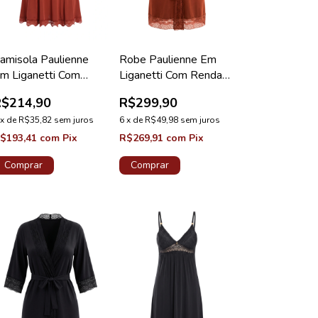
amisola Paulienne
Robe Paulienne Em
m Liganetti Com
Liganetti Com Renda
enda Bronze Lovely
Bronze Diamante
R$214,90
R$299,90
x
de
R$35,82
sem juros
6
x
de
R$49,98
sem juros
$193,41
com
Pix
R$269,91
com
Pix
Comprar
Comprar