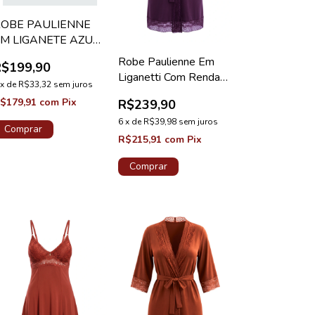
ROBE PAULIENNE
M LIGANETE AZUL
LAGUNA CLASSICO
Robe Paulienne Em
R$199,90
Liganetti Com Renda
x
de
R$33,32
sem juros
Ametista Diamante
$179,91
com
Pix
R$239,90
6
x
de
R$39,98
sem juros
Comprar
R$215,91
com
Pix
Comprar