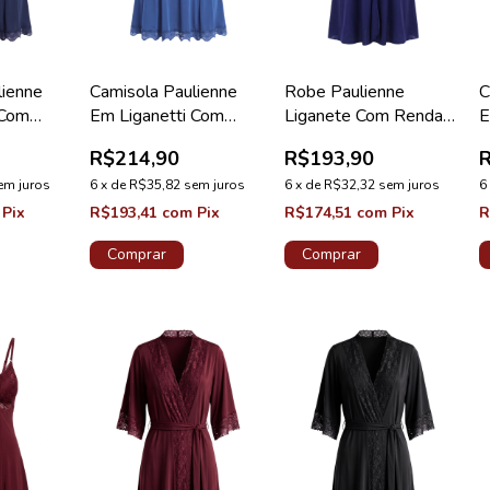
lienne
Camisola Paulienne
Robe Paulienne
C
 Com
Em Liganetti Com
Liganete Com Renda
E
amisa
Renda Azul Astral
Azul Anis
R
R$214,90
R$193,90
Lovely
em juros
6
x
de
R$35,82
sem juros
6
x
de
R$32,32
sem juros
6
Pix
R$193,41
com
Pix
R$174,51
com
Pix
R
Comprar
Comprar