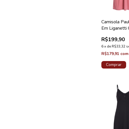
Camisola Pau
Em Liganetti
Renda Mater
R$199,90
Sakura
6
x
de
R$33,32
s
R$179,91
com
Comprar