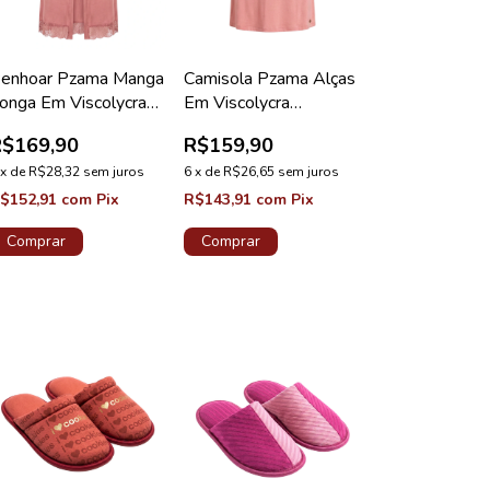
enhoar Pzama Manga
Camisola Pzama Alças
onga Em Viscolycra
Em Viscolycra
eminino Rosa Vintage
Feminino Rosa Vintage
R$169,90
R$159,90
x
de
R$28,32
sem juros
6
x
de
R$26,65
sem juros
$152,91
com
Pix
R$143,91
com
Pix
Comprar
Comprar