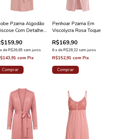
obe Pzama Algodão
Penhoar Pzama Em
iscose Com Detalhe
Viscolycra Rosa Toque
m Renda Acácia
R$159,90
R$169,90
x
de
R$26,65
sem juros
6
x
de
R$28,32
sem juros
$143,91
com
Pix
R$152,91
com
Pix
Comprar
Comprar