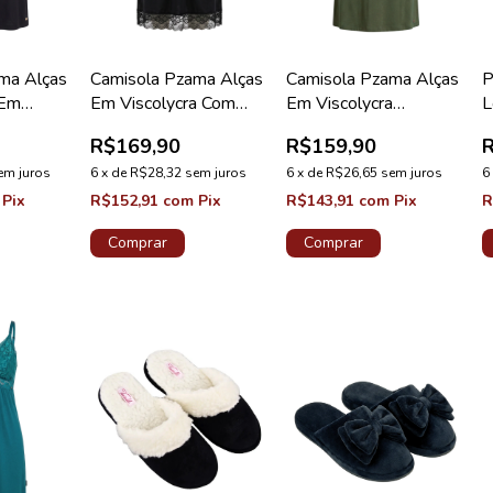
ma Alças
Camisola Pzama Alças
Camisola Pzama Alças
P
 Em
Em Viscolycra Com
Em Viscolycra
L
minino
Botões Preto
Feminino Verde Jardim
F
R$169,90
R$159,90
em juros
6
x
de
R$28,32
sem juros
6
x
de
R$26,65
sem juros
6
Pix
R$152,91
com
Pix
R$143,91
com
Pix
R
Comprar
Comprar