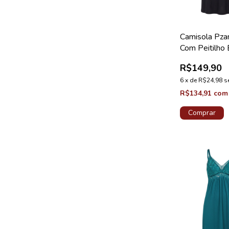
Camisola Pza
Com Peitilho
Viscolycra Fe
R$149,90
Preto
6
x
de
R$24,98
s
R$134,91
com
Comprar