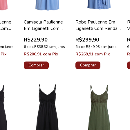
lienne
Camisola Paulienne
Robe Paulienne Em
R
 Com
Em Liganetti Com
Liganetti Com Renda
V
nidade
Renda Maternidade
Azure Diamante New
E
R$229,90
R$299,90
Azure
em juros
6
x
de
R$38,32
sem juros
6
x
de
R$49,98
sem juros
6
Pix
R$206,91
com
Pix
R$269,91
com
Pix
R
Comprar
Comprar