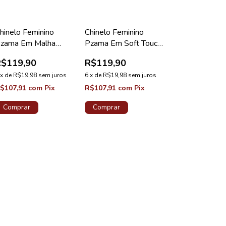
hinelo Feminino
Chinelo Feminino
zama Em Malha
Pzama Em Soft Touch
otativa Terral Listra
(Buckle) Preto
R$119,90
R$119,90
luida
x
de
R$19,98
sem juros
6
x
de
R$19,98
sem juros
$107,91
com
Pix
R$107,91
com
Pix
Comprar
Comprar