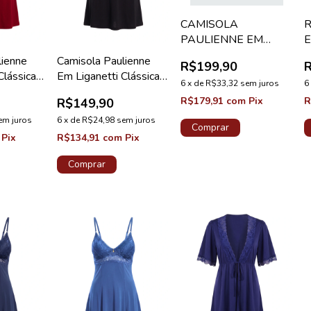
CAMISOLA
PAULIENNE EM
E
LIGANETTI COM
lienne
Camisola Paulienne
R$199,90
RENDA AZUL
Clássica
Em Liganetti Clássica
LAGUNA ADELE
6
x
de
R$33,32
sem juros
6
rola
Preta Pérola
R$179,91
com
Pix
R
R$149,90
em juros
6
x
de
R$24,98
sem juros
Comprar
Pix
R$134,91
com
Pix
Comprar