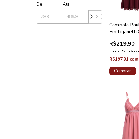
De
Até
Camisola Pau
Em Liganetti
Renda Valent
R$219,90
Lovely
6
x
de
R$36,65
s
R$197,91
com
Comprar