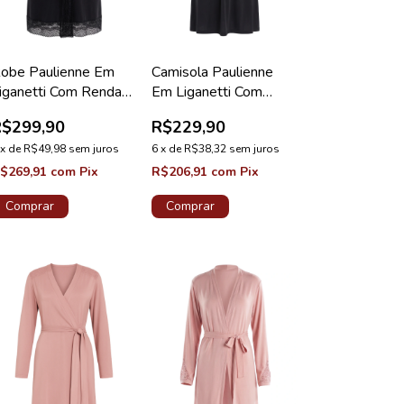
obe Paulienne Em
Camisola Paulienne
iganetti Com Renda
Em Liganetti Com
a Barra Preto
Renda Maternidade
R$299,90
R$229,90
iamante
Preto
x
de
R$49,98
sem juros
6
x
de
R$38,32
sem juros
$269,91
com
Pix
R$206,91
com
Pix
Comprar
Comprar