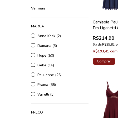
Ver mais
Camisola Pau
MARCA
Em Liganetti
Renda Azul T
Anna Kock (2)
R$214,90
Lovely
6
x
de
R$35,82
s
Damana (3)
R$193,41
com
Hope (50)
Comprar
Liebe (16)
Paulienne (26)
Pzama (55)
Vairelli (3)
PREÇO