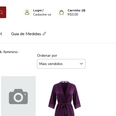
Login
/
Carrinho
(
0
)
Cadastre-se
R$0,00
et
Guia de Medidas 📏
k-feminino-
Ordenar por