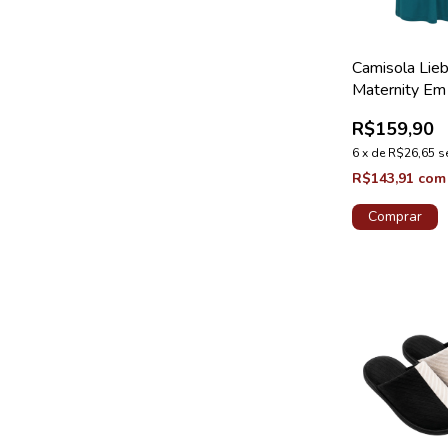
Camisola Lie
Maternity Em
Verde Enigma
R$159,90
Viscow
6
x
de
R$26,65
s
R$143,91
com
Comprar