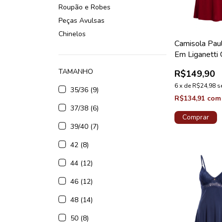
Roupão e Robes
Peças Avulsas
Chinelos
Camisola Pau
Em Liganetti 
Majestade Pé
TAMANHO
R$149,90
6
x
de
R$24,98
s
35/36 (9)
R$134,91
com
37/38 (6)
Comprar
39/40 (7)
42 (8)
44 (12)
46 (12)
48 (14)
50 (8)