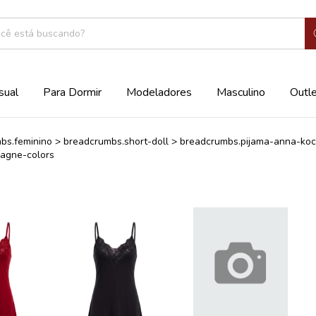
sual
Para Dormir
Modeladores
Masculino
Outl
bs.feminino
>
breadcrumbs.short-doll
>
breadcrumbs.pijama-anna-koc
agne-colors