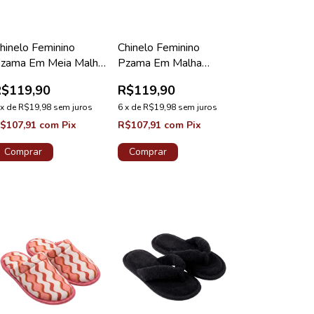
hinelo Feminino
Chinelo Feminino
zama Em Meia Malha
Pzama Em Malha
erral I Love Cookie
Suede Canelada Rosa
R$119,90
R$119,90
Íntimo
x
de
R$19,98
sem juros
6
x
de
R$19,98
sem juros
$107,91
com
Pix
R$107,91
com
Pix
Comprar
Comprar