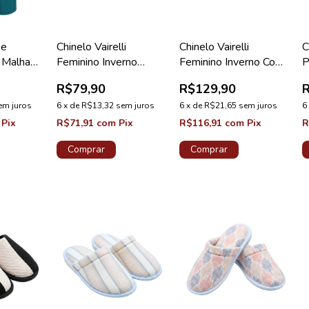
be
Chinelo Vairelli
Chinelo Vairelli
C
 Malha
Feminino Inverno
Feminino Inverno Com
P
 Coleção
Peluciado Preto
Laço JT Preto
T
R$79,90
R$129,90
em juros
6
x
de
R$13,32
sem juros
6
x
de
R$21,65
sem juros
6
Pix
R$71,91
com
Pix
R$116,91
com
Pix
R
Comprar
Comprar