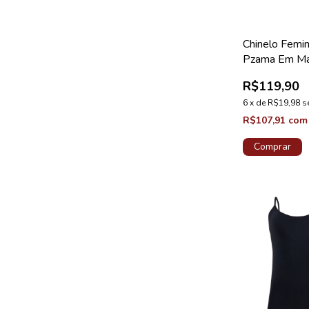
Chinelo Femin
Pzama Em Ma
Suede Canela
R$119,90
E Off White
6
x
de
R$19,98
s
R$107,91
com
Comprar