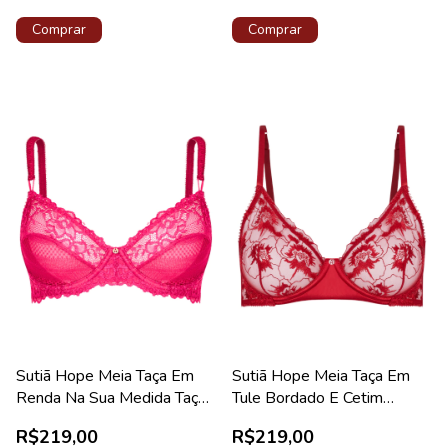
Comprar
Comprar
Sutiã Hope Meia Taça Em
Sutiã Hope Meia Taça Em
Renda Na Sua Medida Taça
Tule Bordado E Cetim
B Pink Euforia Coleção
Vermelho Zaire Coleção
R$219,00
R$219,00
Valência
Gardênia