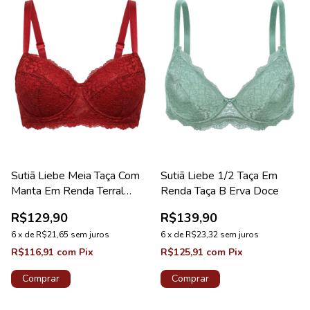
Sutiã Liebe Meia Taça Com
Sutiã Liebe 1/2 Taça Em
Manta Em Renda Terral
Renda Taça B Erva Doce
Coleção Floor
R$129,90
R$139,90
6
x
de
R$21,65
sem juros
6
x
de
R$23,32
sem juros
R$116,91
com
Pix
R$125,91
com
Pix
Comprar
Comprar