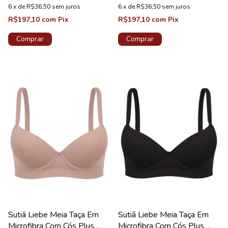
6
x
de
R$36,50
sem juros
6
x
de
R$36,50
sem juros
R$197,10
com
Pix
R$197,10
com
Pix
Comprar
Comprar
Sutiã Liebe Meia Taça Em
Sutiã Liebe Meia Taça Em
Microfibra Com Cós Plus
Microfibra Com Cós Plus