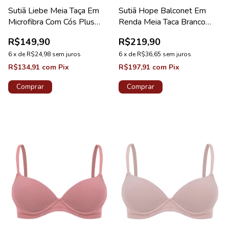
Sutiã Liebe Meia Taça Em
Sutiã Hope Balconet Em
Microfibra Com Cós Plus
Renda Meia Taca Branco
Nude
Coleção Lorena
R$149,90
R$219,90
6
x
de
R$24,98
sem juros
6
x
de
R$36,65
sem juros
R$134,91
com
Pix
R$197,91
com
Pix
Comprar
Comprar