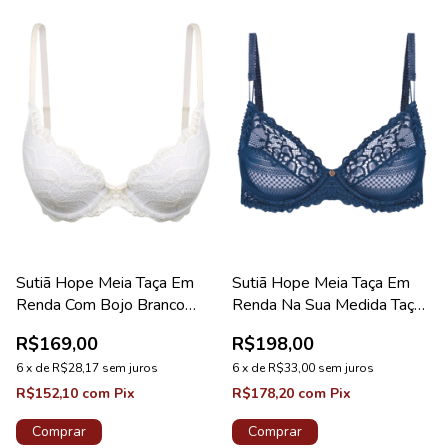
Sutiã Hope Meia Taça Em
Sutiã Hope Meia Taça Em
Renda Com Bojo Branco
Renda Na Sua Medida Taça
Coleção Mistery
B Azul Cedro Coleção
R$169,00
R$198,00
Valência
6
x
de
R$28,17
sem juros
6
x
de
R$33,00
sem juros
R$152,10
com
Pix
R$178,20
com
Pix
Comprar
Comprar