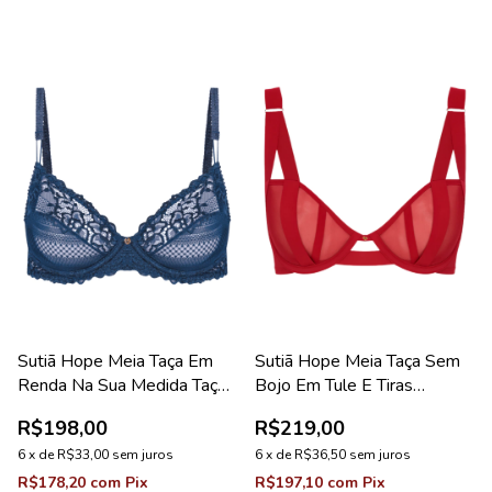
Sutiã Hope Meia Taça Em
Sutiã Hope Meia Taça Sem
Renda Na Sua Medida Taça
Bojo Em Tule E Tiras
C Azul Cedro Coleção
Vermelho Zaire Coleção
R$198,00
R$219,00
Valência
Fascínio
6
x
de
R$33,00
sem juros
6
x
de
R$36,50
sem juros
R$178,20
com
Pix
R$197,10
com
Pix