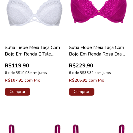
Sutiã Liebe Meia Taça Com
Sutiã Hope Meia Taça Com
Bojo Em Renda E Tule
Bojo Em Renda Rosa Drama
Branco Coleção Noivas
Coleção Valência
R$119,90
R$229,90
6
x
de
R$19,98
sem juros
6
x
de
R$38,32
sem juros
R$107,91
com
Pix
R$206,91
com
Pix
Comprar
Comprar