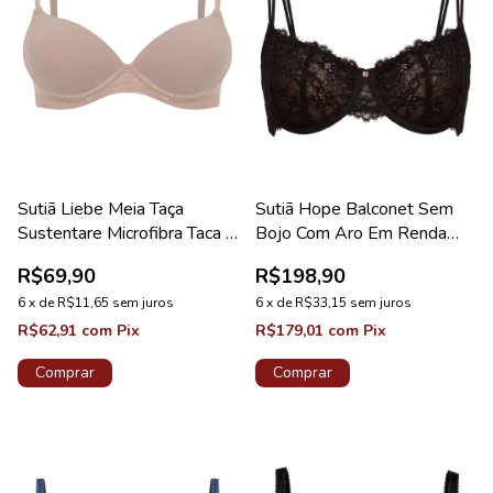
Sutiã Liebe Meia Taça
Sutiã Hope Balconet Sem
Sustentare Microfibra Taca B
Bojo Com Aro Em Renda
Chocolate
Preto Coleção Carmem
R$69,90
R$198,90
6
x
de
R$11,65
sem juros
6
x
de
R$33,15
sem juros
R$62,91
com
Pix
R$179,01
com
Pix
Comprar
Comprar