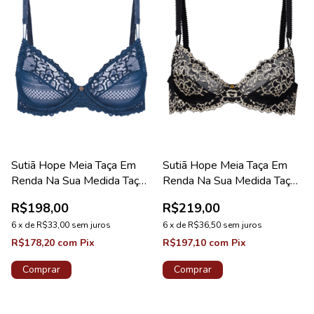
Sutiã Hope Meia Taça Em
Sutiã Hope Meia Taça Em
Renda Na Sua Medida Taça
Renda Na Sua Medida Taça
D Azul Cedro Coleção
B Preto Coleção Valência
R$198,00
R$219,00
Valência
6
x
de
R$33,00
sem juros
6
x
de
R$36,50
sem juros
R$178,20
com
Pix
R$197,10
com
Pix
Comprar
Comprar