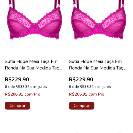
Sutiã Hope Meia Taça Em
Sutiã Hope Meia Taça Em
Renda Na Sua Medida Taça
Renda Na Sua Medida Taça
B Rosa Drama Coleção
C Rosa Drama Coleção
R$229,90
R$229,90
Valência
Valência
6
x
de
R$38,32
sem juros
6
x
de
R$38,32
sem juros
R$206,91
com
Pix
R$206,91
com
Pix
Comprar
Comprar