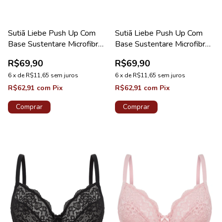
Sutiã Liebe Push Up Com
Sutiã Liebe Push Up Com
Base Sustentare Microfibra
Base Sustentare Microfibra
Taça B Rosa Callas
Taça B Nude
R$69,90
R$69,90
6
x
de
R$11,65
sem juros
6
x
de
R$11,65
sem juros
R$62,91
com
Pix
R$62,91
com
Pix
Comprar
Comprar