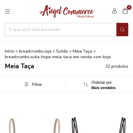
0
Início
>
breadcrumbs.loja
>
Sutiãs
>
Meia Taça
>
breadcrumbs.sutia-hope-meia-taca-em-renda-com-bojo
Meia Taça
32 produtos
Ordenar por:
Filtrar
Mais vendidos