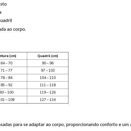
usto
a
uadril
tada ao corpo.
ntura (cm)
Quadril (cm)
64 –
70
90 –
96
71 –
77
97 –
103
78 –
84
104 –
110
85 –
92
111 –
118
93 –
100
119 –
126
101 –
108
127 –
134
sadas para se adaptar ao corpo, proporcionando conforto e um a