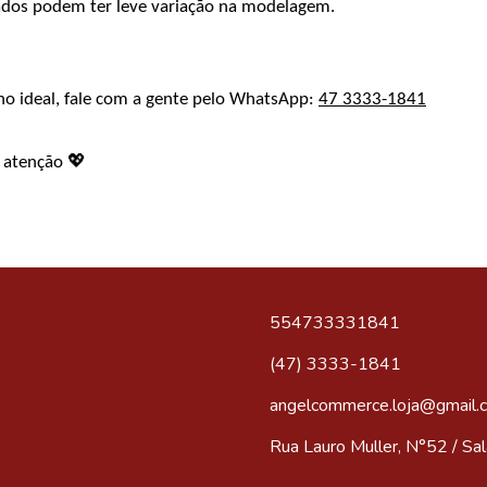
ados podem ter leve variação na modelagem.
ho ideal, fale com a gente pelo WhatsApp:
47 3333-1841
💖
e atenção
554733331841
(47) 3333-1841
angelcommerce.loja@gmail.
Rua Lauro Muller, N°52 / Sala