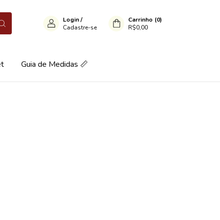
Login
/
Carrinho
(
0
)
Cadastre-se
R$0,00
et
Guia de Medidas 📏