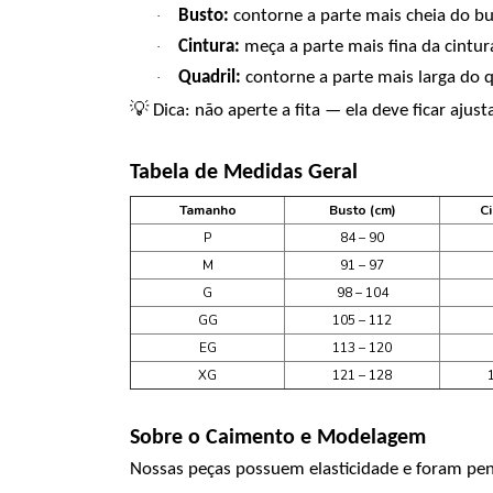
Busto:
contorne a parte mais cheia do b
·
Cintura:
meça a parte mais fina da cintur
·
Quadril:
contorne a parte mais larga do q
·
💡
Dica: não aperte a fita — ela deve ficar ajus
Tabela de Medidas Geral
Tamanho
Busto (cm)
Ci
P
84 –
90
M
91 –
97
G
98 –
104
GG
105 –
112
EG
113 –
120
XG
121 –
128
Sobre o Caimento e Modelagem
Nossas peças possuem elasticidade e foram pen