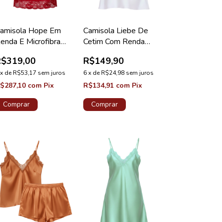
amisola Hope Em
Camisola Liebe De
enda E Microfibra
Cetim Com Renda
ermelho Zaire
Loungewear Branco
R$319,00
R$149,90
oleção Cristal
x
de
R$53,17
sem juros
6
x
de
R$24,98
sem juros
$287,10
com
Pix
R$134,91
com
Pix
Comprar
Comprar