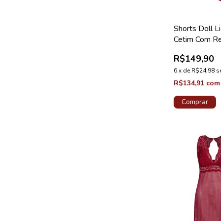
Shorts Doll 
Cetim Com R
Loungewear 
R$149,90
Velvet
6
x
de
R$24,98
s
R$134,91
com
Comprar