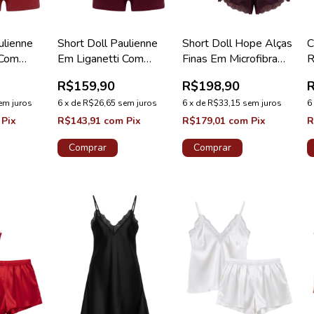
ulienne
Short Doll Paulienne
Short Doll Hope Alças
C
 Com
Em Liganetti Com
Finas Em Microfibra
R
tade
Renda Valentino
Vinho Do Porto
V
R$159,90
R$198,90
la
Coleção Pérola
Coleção Love Stories
C
em juros
6
x
de
R$26,65
sem juros
6
x
de
R$33,15
sem juros
6
Pix
R$143,91
com
Pix
R$179,01
com
Pix
R
Comprar
Comprar