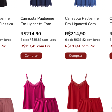
lienne
Camisola Paulienne
Camisola Paulienne
C
Clássica
Em Liganetti Com
Em Liganetti Com
E
Renda Azul Tamisa
Renda Azul Astral
R
R$214,90
R$214,90
Lovely
Lovely
em juros
6
x
de
R$35,82
sem juros
6
x
de
R$35,82
sem juros
6
Pix
R$193,41
com
Pix
R$193,41
com
Pix
R
Comprar
Comprar