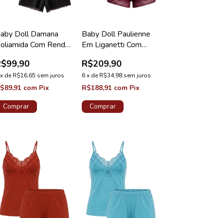
aby Doll Damana
Baby Doll Paulienne
oliamida Com Renda
Em Liganetti Com
reto
Renda Valentino
R$99,90
R$209,90
Coleção Lovely
x
de
R$16,65
sem juros
6
x
de
R$34,98
sem juros
$89,91
com
Pix
R$188,91
com
Pix
Comprar
Comprar