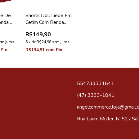
be De
Shorts Doll Liebe Em
enda
Cetim Com Renda
Red
Loungewear Preto
R$149,90
em juros
6
x
de
R$24,98
sem juros
Pix
R$134,91
com
Pix
554733331841
(47) 3333-1841
angelcommerce.loja@gmail.
Rua Lauro Muller, N°52 / Sala