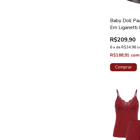
Baby Doll Pa
Em Liganetti
Renda Preto 
R$209,90
Lovely
6
x
de
R$34,98
s
R$188,91
com
Comprar