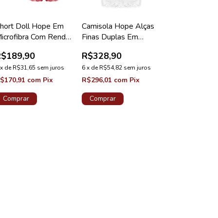
hort Doll Hope Em
Camisola Hope Alças
icrofibra Com Renda
Finas Duplas Em
ermelho Zaire
Renda E Tule Off
R$189,90
R$328,90
oleção Love Stories
White Coleção
x
de
R$31,65
sem juros
Valência
6
x
de
R$54,82
sem juros
$170,91
com
Pix
R$296,01
com
Pix
Comprar
Comprar