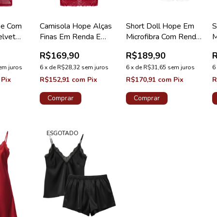
be Com
Camisola Hope Alças
Short Doll Hope Em
S
elvet
Finas Em Renda E
Microfibra Com Renda
M
 Me
Microfibra Vermelho
Branco Coleção Love
V
R$169,90
R$189,90
Zaire Coleção Love
Stories
C
em juros
Stories Renda
6
x
de
R$28,32
sem juros
6
x
de
R$31,65
sem juros
6
Pix
R$152,91
com
Pix
R$170,91
com
Pix
R
Comprar
Comprar
ESGOTADO