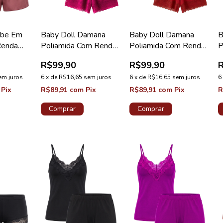
iebe Em
Baby Doll Damana
Baby Doll Damana
B
Renda
Poliamida Com Renda
Poliamida Com Renda
P
 Lace
Pink
Vermelho
P
R$99,90
R$99,90
em juros
6
x
de
R$16,65
sem juros
6
x
de
R$16,65
sem juros
6
Pix
R$89,91
com
Pix
R$89,91
com
Pix
R
Comprar
Comprar