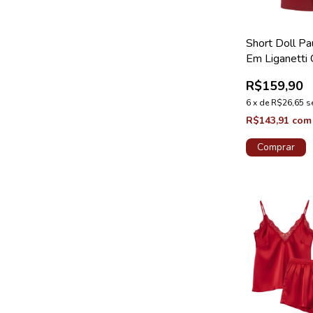
Short Doll Pa
Em Liganetti
Renda Majes
R$159,90
Coleção Péro
6
x
de
R$26,65
s
R$143,91
com
Comprar