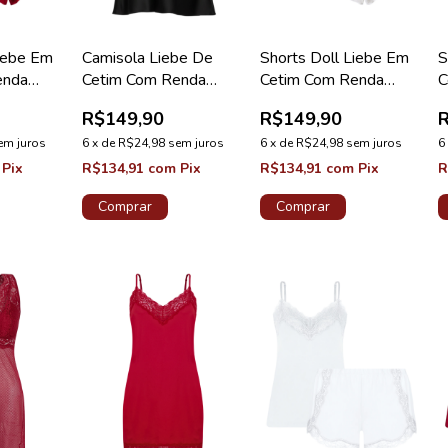
Liebe Em
Camisola Liebe De
Shorts Doll Liebe Em
S
enda
Cetim Com Renda
Cetim Com Renda
C
Red
Loungewear Preto
Loungewear Branco
L
R$149,90
R$149,90
em juros
6
x
de
R$24,98
sem juros
6
x
de
R$24,98
sem juros
6
Pix
R$134,91
com
Pix
R$134,91
com
Pix
R
Comprar
Comprar