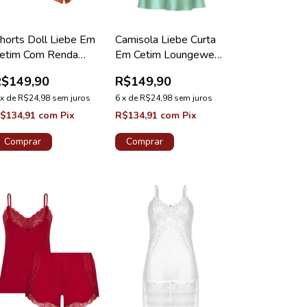
horts Doll Liebe Em
Camisola Liebe Curta
etim Com Renda
Em Cetim Loungewear
oungewear Caramelo
Erva Doce
R$149,90
R$149,90
x
de
R$24,98
sem juros
6
x
de
R$24,98
sem juros
$134,91
com
Pix
R$134,91
com
Pix
Comprar
Comprar