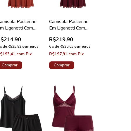
amisola Paulienne
Camisola Paulienne
m Liganetti Com
Em Liganetti Com
enda Bronze Lovely
Renda Valentino
R$214,90
R$219,90
Lovely
x
de
R$35,82
sem juros
6
x
de
R$36,65
sem juros
$193,41
com
Pix
R$197,91
com
Pix
Comprar
Comprar