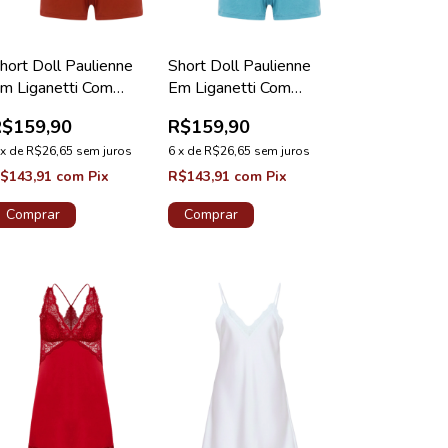
hort Doll Paulienne
Short Doll Paulienne
m Liganetti Com
Em Liganetti Com
enda Bronze Coleção
Renda Laguna Coleção
R$159,90
R$159,90
érola
Pérola
x
de
R$26,65
sem juros
6
x
de
R$26,65
sem juros
$143,91
com
Pix
R$143,91
com
Pix
Comprar
Comprar