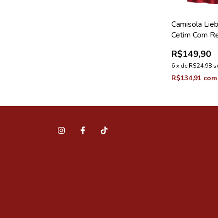
Camisola Lie
Cetim Com R
Loungewear 
R$149,90
Velvet
6
x
de
R$24,98
s
R$134,91
com