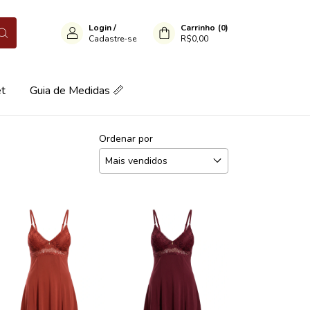
Login
/
Carrinho
(
0
)
Cadastre-se
R$0,00
et
Guia de Medidas 📏
Ordenar por