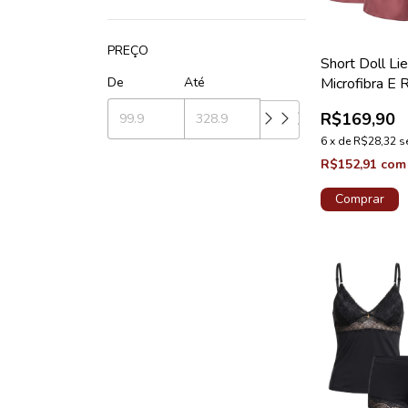
PREÇO
Short Doll L
Microfibra E 
De
Até
Dália Coleção
R$169,90
6
x
de
R$28,32
s
R$152,91
com
Comprar