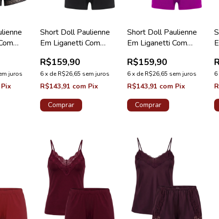
ulienne
Short Doll Paulienne
Short Doll Paulienne
S
 Com
Em Liganetti Com
Em Liganetti Com
E
Coleção
Renda Preto Coleção
Renda Orquídea
R
R$159,90
R$159,90
Pérola
Coleção Pérola
P
em juros
6
x
de
R$26,65
sem juros
6
x
de
R$26,65
sem juros
6
Pix
R$143,91
com
Pix
R$143,91
com
Pix
R
Comprar
Comprar