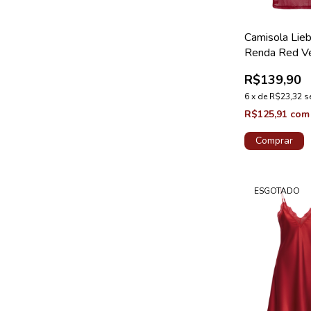
Camisola Lie
Renda Red V
Coleção Kiss
R$139,90
6
x
de
R$23,32
s
R$125,91
com
Comprar
ESGOTADO