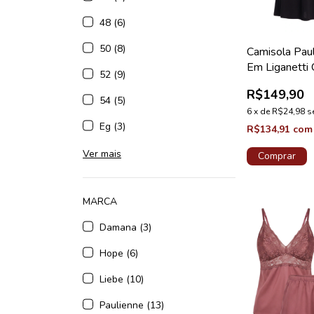
48 (6)
50 (8)
Camisola Pau
Em Liganetti 
52 (9)
Preta Pérola
R$149,90
54 (5)
6
x
de
R$24,98
s
Eg (3)
R$134,91
com
Ver mais
Comprar
MARCA
Damana (3)
Hope (6)
Liebe (10)
Paulienne (13)