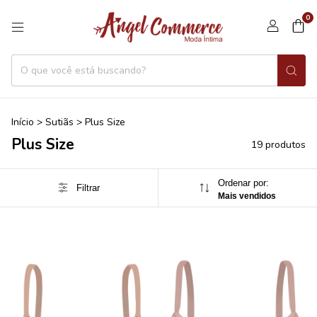
0
Início
>
Sutiãs
>
Plus Size
Plus Size
19 produtos
Ordenar por:
Filtrar
Mais vendidos