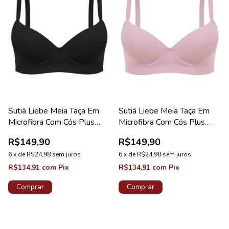
Sutiã Liebe Meia Taça Em
Sutiã Liebe Meia Taça Em
Microfibra Com Cós Plus
Microfibra Com Cós Plus
Preto
Nude
R$149,90
R$149,90
6
x
de
R$24,98
sem juros
6
x
de
R$24,98
sem juros
R$134,91
com
Pix
R$134,91
com
Pix
Comprar
Comprar