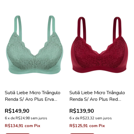
Sutiã Liebe Micro Triângulo
Sutiã Liebe Micro Triângulo
Renda S/ Aro Plus Erva
Renda S/ Aro Plus Red
Doce
Velvet
R$149,90
R$139,90
6
x
de
R$24,98
sem juros
6
x
de
R$23,32
sem juros
R$134,91
com
Pix
R$125,91
com
Pix