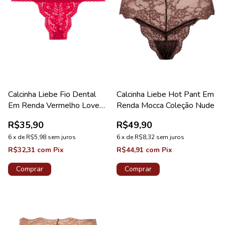
Calcinha Liebe Fio Dental
Calcinha Liebe Hot Pant Em
Em Renda Vermelho Love
Renda Mocca Coleção Nude
Coleção Sweet
R$35,90
R$49,90
6
x
de
R$5,98
sem juros
6
x
de
R$8,32
sem juros
R$32,31
com
Pix
R$44,91
com
Pix
Comprar
Comprar