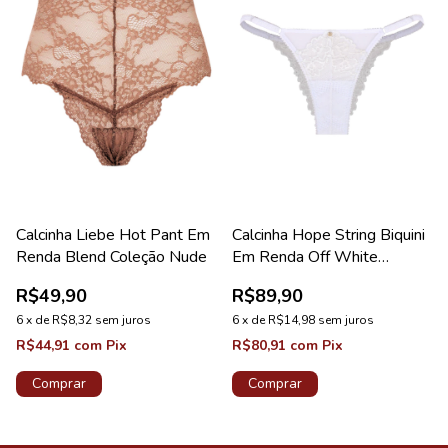
Calcinha Liebe Hot Pant Em
Calcinha Hope String Biquini
Renda Blend Coleção Nude
Em Renda Off White
Coleção Valência
R$49,90
R$89,90
6
x
de
R$8,32
sem juros
6
x
de
R$14,98
sem juros
R$44,91
com
Pix
R$80,91
com
Pix
Comprar
Comprar