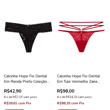
Calcinha Hope Fio Dental
Calcinha Hope Fio Dental
Em Renda Preto Coleção
Em Tule Vermelho Zaire
Happy
Coleção Bellatrix
R$42,90
R$98,00
6
x
de
R$7,15
sem juros
6
x
de
R$16,33
sem juros
R$38,61
com
Pix
R$88,20
com
Pix