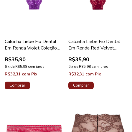
Calcinha Liebe Fio Dental
Calcinha Liebe Fio Dental
Em Renda Violet Coleção
Em Renda Red Velvet
Sweet
Coleção Sweet
R$35,90
R$35,90
6
x
de
R$5,98
sem juros
6
x
de
R$5,98
sem juros
R$32,31
com
Pix
R$32,31
com
Pix
Comprar
Comprar