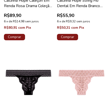
Calcinha Hope Caleçon Em
Calcinha Hope String Fio
Renda Rosa Drama Coleção
Dental Em Renda Branco
Valência
Coleção Love Stories
R$89,90
R$55,90
6
x
de
R$14,98
sem juros
6
x
de
R$9,32
sem juros
R$80,91
com
Pix
R$50,31
com
Pix
Comprar
Comprar