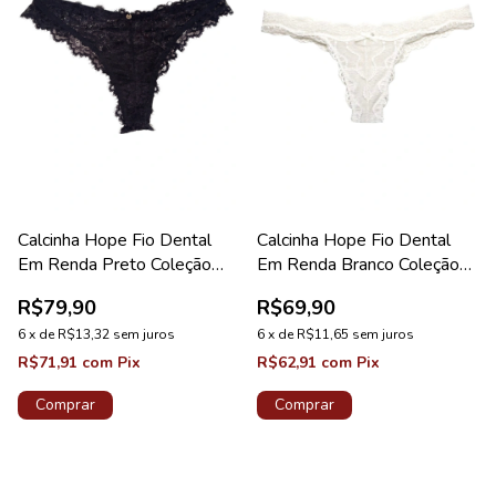
Calcinha Hope Fio Dental
Calcinha Hope Fio Dental
Em Renda Preto Coleção
Em Renda Branco Coleção
Carmen
Mistery
R$79,90
R$69,90
6
x
de
R$13,32
sem juros
6
x
de
R$11,65
sem juros
R$71,91
com
Pix
R$62,91
com
Pix
Comprar
Comprar