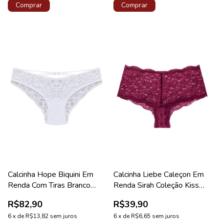
Comprar
Comprar
Calcinha Hope Biquini Em
Calcinha Liebe Caleçon Em
Renda Com Tiras Branco
Renda Sirah Coleção Kiss
Coleção Lorena
Me
R$82,90
R$39,90
6
x
de
R$13,82
sem juros
6
x
de
R$6,65
sem juros