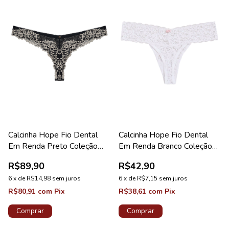
Calcinha Hope Fio Dental
Calcinha Hope Fio Dental
Em Renda Preto Coleção
Em Renda Branco Coleção
Valência
Happy
R$89,90
R$42,90
6
x
de
R$14,98
sem juros
6
x
de
R$7,15
sem juros
R$80,91
com
Pix
R$38,61
com
Pix
Comprar
Comprar