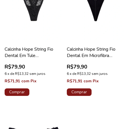
Calcinha Hope String Fio
Calcinha Hope String Fio
Dental Em Tule
Dental Em Microfibra
Personalizado Preto
Acetinada Preto Coleção
R$79,90
R$79,90
Coleção Studio
Manhattan
6
x
de
R$13,32
sem juros
6
x
de
R$13,32
sem juros
R$71,91
com
Pix
R$71,91
com
Pix
Comprar
Comprar