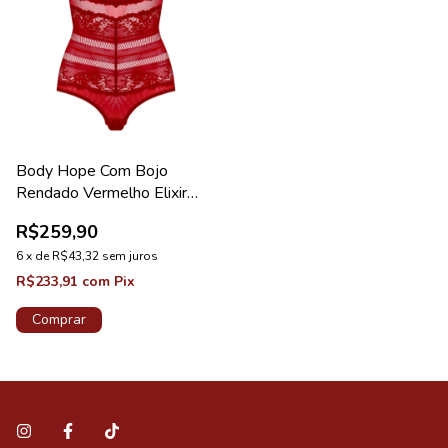
Body Hope Com Bojo
Rendado Vermelho Elixir
Coleção Valência
R$259,90
6
x
de
R$43,32
sem juros
R$233,91
com
Pix
Comprar