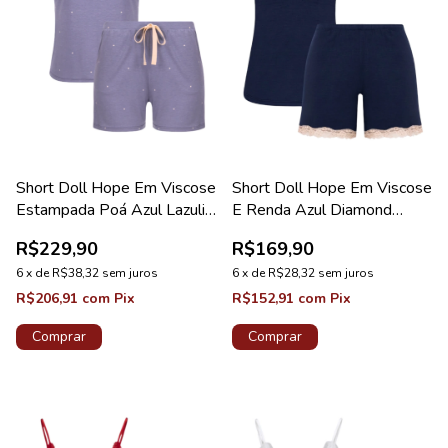
Short Doll Hope Em Viscose
Short Doll Hope Em Viscose
Estampada Poá Azul Lazuli
E Renda Azul Diamond
Coleção Dreams
Coleção Moon
R$229,90
R$169,90
6
x
de
R$38,32
sem juros
6
x
de
R$28,32
sem juros
R$206,91
com
Pix
R$152,91
com
Pix
Comprar
Comprar