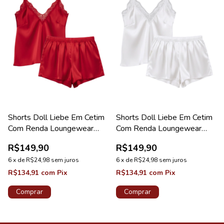
Shorts Doll Liebe Em Cetim
Shorts Doll Liebe Em Cetim
Com Renda Loungewear
Com Renda Loungewear
Red Velvet
Branco
R$149,90
R$149,90
6
x
de
R$24,98
sem juros
6
x
de
R$24,98
sem juros
R$134,91
com
Pix
R$134,91
com
Pix
Comprar
Comprar