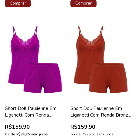
Comprar
Comprar
Short Doll Paulienne Em
Short Doll Paulienne Em
Liganetti Com Renda
Liganetti Com Renda Bronze
Orquídea Coleção Pérola
Coleção Pérola
R$159,90
R$159,90
6
x
de
R$26,65
sem juros
6
x
de
R$26,65
sem juros