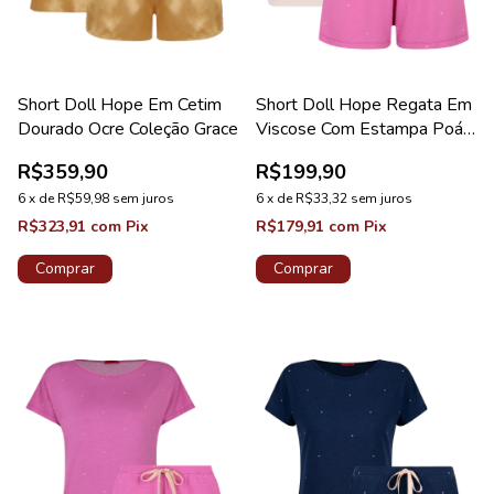
Short Doll Hope Em Cetim
Short Doll Hope Regata Em
Dourado Ocre Coleção Grace
Viscose Com Estampa Poá
Rosa Candy Coleção
R$359,90
R$199,90
Dreams
6
x
de
R$59,98
sem juros
6
x
de
R$33,32
sem juros
R$323,91
com
Pix
R$179,91
com
Pix
Comprar
Comprar