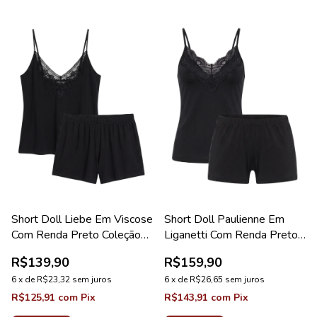
Short Doll Liebe Em Viscose
Short Doll Paulienne Em
Com Renda Preto Coleção
Liganetti Com Renda Preto
Visco
Coleção Pérola
R$139,90
R$159,90
6
x
de
R$23,32
sem juros
6
x
de
R$26,65
sem juros
R$125,91
com
Pix
R$143,91
com
Pix