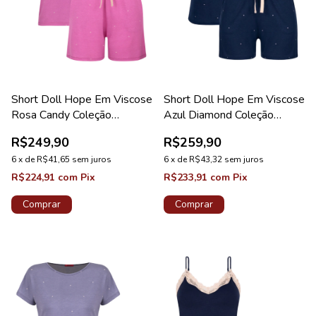
Short Doll Hope Em Viscose
Short Doll Hope Em Viscose
Rosa Candy Coleção
Azul Diamond Coleção
Dreams
Dreams
R$249,90
R$259,90
6
x
de
R$41,65
sem juros
6
x
de
R$43,32
sem juros
R$224,91
com
Pix
R$233,91
com
Pix
Comprar
Comprar