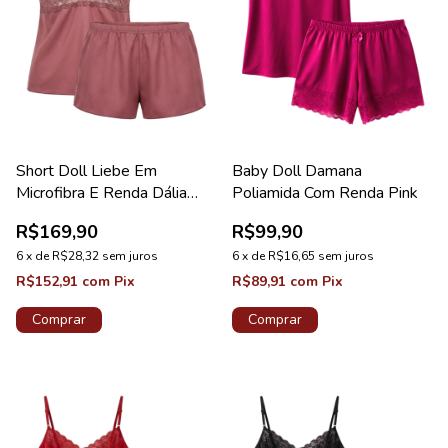
Short Doll Liebe Em
Baby Doll Damana
Microfibra E Renda Dália
Poliamida Com Renda Pink
Coleção Lace
R$169,90
R$99,90
6
x
de
R$28,32
sem juros
6
x
de
R$16,65
sem juros
R$152,91
com
Pix
R$89,91
com
Pix
Comprar
Comprar