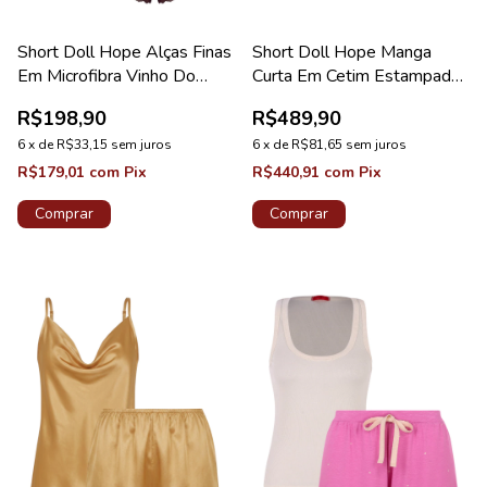
Short Doll Hope Alças Finas
Short Doll Hope Manga
Em Microfibra Vinho Do
Curta Em Cetim Estampado
Porto Coleção Love Stories
Verde Sakura Coleção
R$198,90
R$489,90
Sakura
6
x
de
R$33,15
sem juros
6
x
de
R$81,65
sem juros
R$179,01
com
Pix
R$440,91
com
Pix
Comprar
Comprar