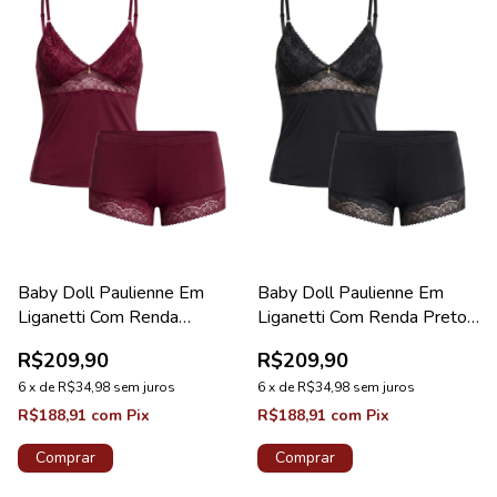
Baby Doll Paulienne Em
Baby Doll Paulienne Em
Liganetti Com Renda
Liganetti Com Renda Preto
Valentino Coleção Lovely
Coleção Lovely
R$209,90
R$209,90
6
x
de
R$34,98
sem juros
6
x
de
R$34,98
sem juros
R$188,91
com
Pix
R$188,91
com
Pix
Comprar
Comprar