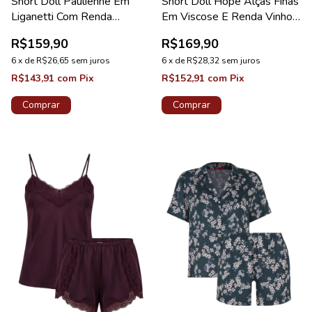
Short Doll Paulienne Em
Short Doll Hope Alças Finas
Liganetti Com Renda
Em Viscose E Renda Vinho
Valentino Coleção Pérola
Do Porto Coleção Moon
R$159,90
R$169,90
6
x
de
R$26,65
sem juros
6
x
de
R$28,32
sem juros
R$143,91
com
Pix
R$152,91
com
Pix
Comprar
Comprar