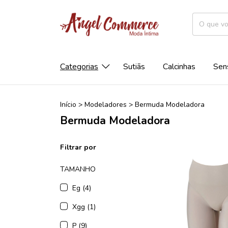
Categorias
Sutiãs
Calcinhas
Sen
Início
>
Modeladores
>
Bermuda Modeladora
Bermuda Modeladora
Filtrar por
TAMANHO
Eg (4)
Xgg (1)
P (9)