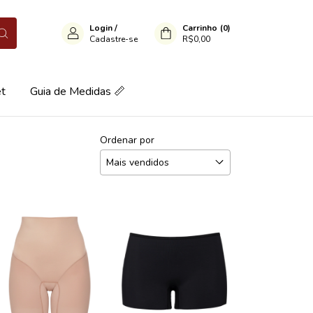
Login
/
Carrinho
(
0
)
Cadastre-se
R$0,00
et
Guia de Medidas 📏
Ordenar por