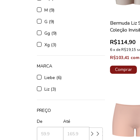
M (9)
G (9)
Bermuda Liz 
Coleção Invisi
Gg (9)
Control
R$114,90
Xg (3)
6
x
de
R$19,15
s
R$103,41
com
MARCA
Comprar
Liebe (6)
Liz (3)
PREÇO
De
Até