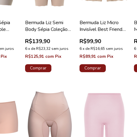
Sépia
Bermuda Liz Semi
Bermuda Liz Micro
B
ble
Body Sépia Coleção
Invisível Best Friend
M
Invisible Control
Sépia
M
R$139,90
R$99,90
em juros
6
x
de
R$23,32
sem juros
6
x
de
R$16,65
sem juros
6
Pix
R$125,91
com
Pix
R$89,91
com
Pix
R
Comprar
Comprar