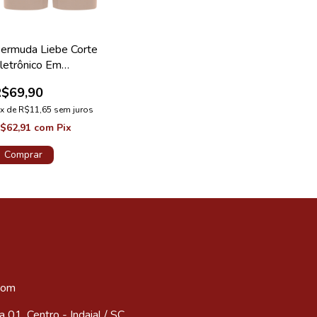
ermuda Liebe Corte
letrônico Em
icrofibra Longa
R$69,90
hocolate
x
de
R$11,65
sem juros
$62,91
com
Pix
Comprar
com
 01, Centro - Indaial / SC