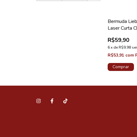
Bermuda Lieb
Laser Curta C
R$59,90
6
x
de
R$9,98
se
R$53,91
com
Comprar