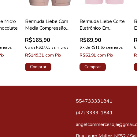
e Micro
Bermuda Liebe Com
Bermuda Liebe Corte
B
hocolate
Média Compressão
Eletrônico Em
E
Chocolate
Microfibra Longa Nude
M
R$165,90
R$69,90
C
m juros
6
x
de
R$27,65
sem juros
6
x
de
R$11,65
sem juros
6
Pix
R$149,31
com
Pix
R$62,91
com
Pix
R
Comprar
Comprar
554733331841
(47) 3333-1841
angelcommerce.loja@gmail.
Rua Lauro Muller, N°52 / Sala