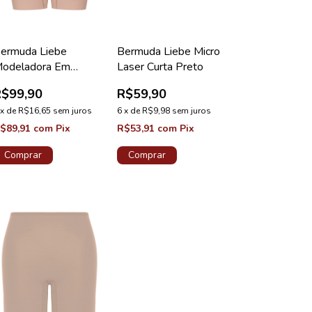
ermuda Liebe
Bermuda Liebe Micro
odeladora Em
Laser Curta Preto
icrofibra Chocolate
R$99,90
R$59,90
x
de
R$16,65
sem juros
6
x
de
R$9,98
sem juros
$89,91
com
Pix
R$53,91
com
Pix
Comprar
Comprar