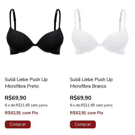
Sutiã Liebe Push Up
Sutiã Liebe Push Up
Microfibra Preto
Microfibra Branco
R$69,90
R$69,90
6
x
de
R$11,65
sem juros
6
x
de
R$11,65
sem juros
R$62,91
com
Pix
R$62,91
com
Pix
Comprar
Comprar