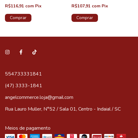
R$116,91
com
Pix
R$107,91
com
Pix
Comprar
Comprar
554733331841
(47) 3333-1841
angelcommerce.loja@gmail.com
Rua Lauro Muller, N°52 / Sala 01, Centro - Indaial / SC
Meios de pagamento