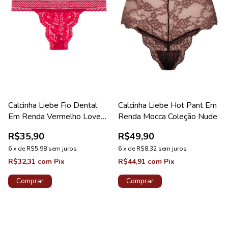
Calcinha Liebe Fio Dental
Calcinha Liebe Hot Pant Em
Em Renda Vermelho Love
Renda Mocca Coleção Nude
Coleção Sweet
R$35,90
R$49,90
6
x
de
R$5,98
sem juros
6
x
de
R$8,32
sem juros
R$32,31
com
Pix
R$44,91
com
Pix
Comprar
Comprar