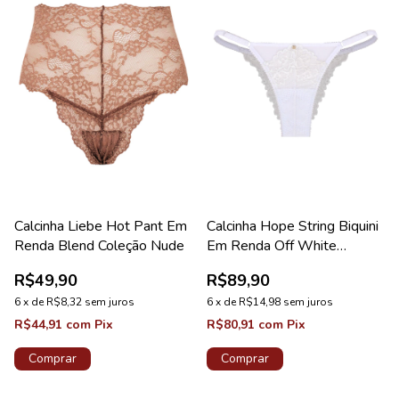
Calcinha Liebe Hot Pant Em
Calcinha Hope String Biquini
Renda Blend Coleção Nude
Em Renda Off White
Coleção Valência
R$49,90
R$89,90
6
x
de
R$8,32
sem juros
6
x
de
R$14,98
sem juros
R$44,91
com
Pix
R$80,91
com
Pix
Comprar
Comprar