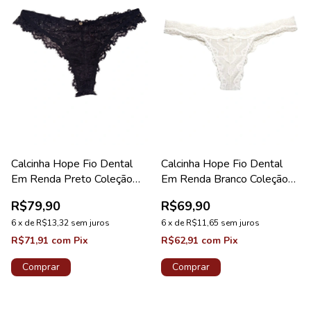
Calcinha Hope Fio Dental
Calcinha Hope Fio Dental
Em Renda Preto Coleção
Em Renda Branco Coleção
Carmen
Mistery
R$79,90
R$69,90
6
x
de
R$13,32
sem juros
6
x
de
R$11,65
sem juros
R$71,91
com
Pix
R$62,91
com
Pix
Comprar
Comprar