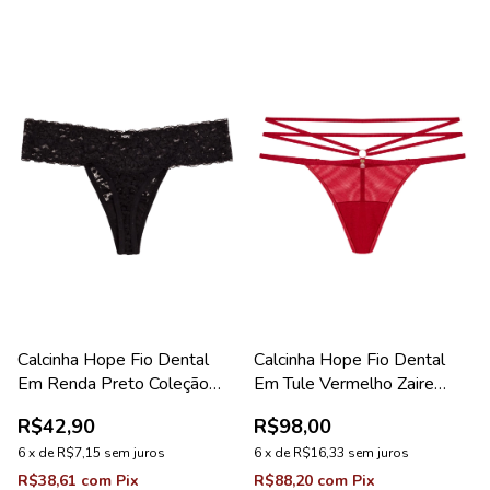
Calcinha Hope Fio Dental
Calcinha Hope Fio Dental
Em Renda Preto Coleção
Em Tule Vermelho Zaire
Happy
Coleção Bellatrix
R$42,90
R$98,00
6
x
de
R$7,15
sem juros
6
x
de
R$16,33
sem juros
R$38,61
com
Pix
R$88,20
com
Pix