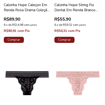
Calcinha Hope Caleçon Em
Calcinha Hope String Fio
Renda Rosa Drama Coleção
Dental Em Renda Branco
Valência
Coleção Love Stories
R$89,90
R$55,90
6
x
de
R$14,98
sem juros
6
x
de
R$9,32
sem juros
R$80,91
com
Pix
R$50,31
com
Pix
Comprar
Comprar