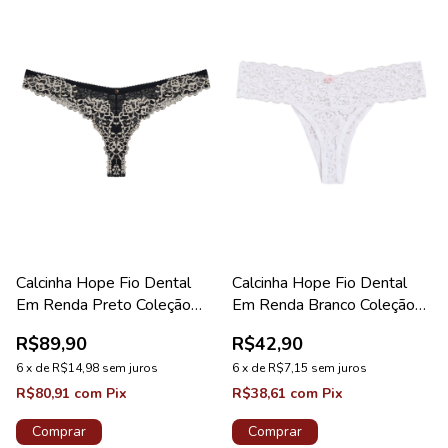
Calcinha Hope Fio Dental
Calcinha Hope Fio Dental
Em Renda Preto Coleção
Em Renda Branco Coleção
Valência
Happy
R$89,90
R$42,90
6
x
de
R$14,98
sem juros
6
x
de
R$7,15
sem juros
R$80,91
com
Pix
R$38,61
com
Pix
Comprar
Comprar