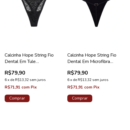
Calcinha Hope String Fio
Calcinha Hope String Fio
Dental Em Tule
Dental Em Microfibra
Personalizado Preto
Acetinada Preto Coleção
R$79,90
R$79,90
Coleção Studio
Manhattan
6
x
de
R$13,32
sem juros
6
x
de
R$13,32
sem juros
R$71,91
com
Pix
R$71,91
com
Pix
Comprar
Comprar