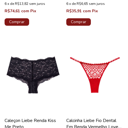
6
x
de
R$13,82
sem juros
6
x
de
R$6,65
sem juros
R$74,61
com
Pix
R$35,91
com
Pix
Comprar
Comprar
Caleçon Liebe Renda Kiss
Calcinha Liebe Fio Dental
Me Preto
Em Renda Vermelho Love