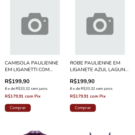
CAMISOLA PAULIENNE
ROBE PAULIENNE EM
EM LIGANETTI COM
LIGANETE AZUL LAGUNA
RENDA AZUL LAGUNA
CLASSICO
R$199,90
R$199,90
ADELE
6
x
de
R$33,32
sem juros
6
x
de
R$33,32
sem juros
R$179,91
com
Pix
R$179,91
com
Pix
Comprar
Comprar