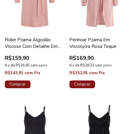
Robe Pzama Algodão
Penhoar Pzama Em
Viscose Com Detalhe Em
Viscolycra Rosa Toque
Renda Acácia
R$159,90
R$169,90
6
x
de
R$26,65
sem juros
6
x
de
R$28,32
sem juros
R$143,91
com
Pix
R$152,91
com
Pix
Comprar
Comprar