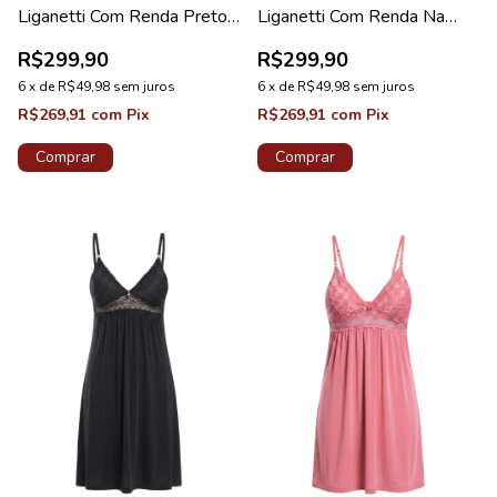
Liganetti Com Renda Preto
Liganetti Com Renda Na
Diamante New
Barra Preto Diamante
R$299,90
R$299,90
6
x
de
R$49,98
sem juros
6
x
de
R$49,98
sem juros
R$269,91
com
Pix
R$269,91
com
Pix
Comprar
Comprar