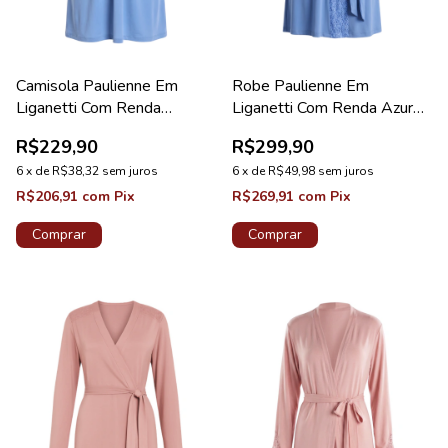
Camisola Paulienne Em
Robe Paulienne Em
Liganetti Com Renda
Liganetti Com Renda Azure
Maternidade Azure
Diamante New
R$229,90
R$299,90
6
x
de
R$38,32
sem juros
6
x
de
R$49,98
sem juros
R$206,91
com
Pix
R$269,91
com
Pix
Comprar
Comprar