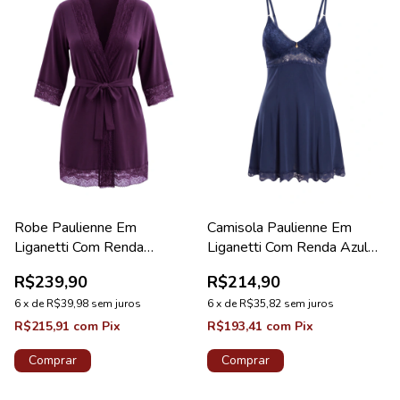
Robe Paulienne Em
Camisola Paulienne Em
Liganetti Com Renda
Liganetti Com Renda Azul
Ametista Diamante
Tamisa Lovely
R$239,90
R$214,90
6
x
de
R$39,98
sem juros
6
x
de
R$35,82
sem juros
R$215,91
com
Pix
R$193,41
com
Pix
Comprar
Comprar