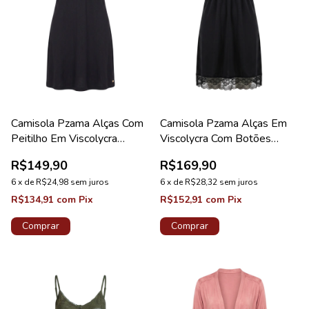
Camisola Pzama Alças Com
Camisola Pzama Alças Em
Peitilho Em Viscolycra
Viscolycra Com Botões
Feminino Preto
Preto
R$149,90
R$169,90
6
x
de
R$24,98
sem juros
6
x
de
R$28,32
sem juros
R$134,91
com
Pix
R$152,91
com
Pix
Comprar
Comprar