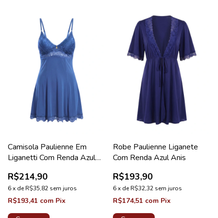
Camisola Paulienne Em
Robe Paulienne Liganete
Liganetti Com Renda Azul
Com Renda Azul Anis
Astral Lovely
R$214,90
R$193,90
6
x
de
R$35,82
sem juros
6
x
de
R$32,32
sem juros
R$193,41
com
Pix
R$174,51
com
Pix