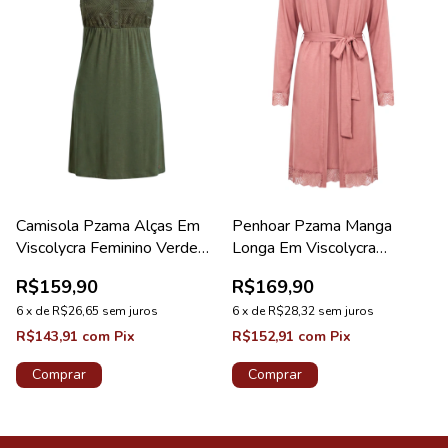
Camisola Pzama Alças Em
Penhoar Pzama Manga
Viscolycra Feminino Verde
Longa Em Viscolycra
Jardim
Feminino Rosa Vintage
R$159,90
R$169,90
6
x
de
R$26,65
sem juros
6
x
de
R$28,32
sem juros
R$143,91
com
Pix
R$152,91
com
Pix
Comprar
Comprar