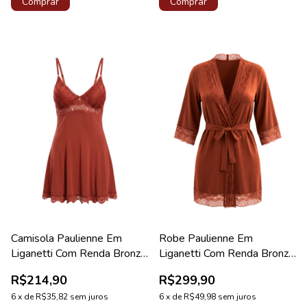
Comprar
Comprar
Camisola Paulienne Em
Robe Paulienne Em
Liganetti Com Renda Bronze
Liganetti Com Renda Bronze
Lovely
Diamante
R$214,90
R$299,90
6
x
de
R$35,82
sem juros
6
x
de
R$49,98
sem juros