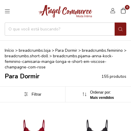
0
Início
>
breadcrumbs.loja
>
Para Dormir
>
breadcrumbs.feminino
>
breadcrumbs.short-doll
>
breadcrumbs.pijama-anna-kock-
feminino-camisaria-manga-longa-e-short-em-viscose-
champagne-com-rose
Para Dormir
155 produtos
Ordenar por:
Filtrar
Mais vendidos