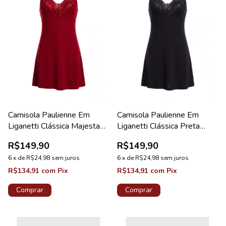
Camisola Paulienne Em
Camisola Paulienne Em
Liganetti Clássica Majestade
Liganetti Clássica Preta
Pérola
Pérola
R$149,90
R$149,90
6
x
de
R$24,98
sem juros
6
x
de
R$24,98
sem juros
R$134,91
com
Pix
R$134,91
com
Pix
Comprar
Comprar