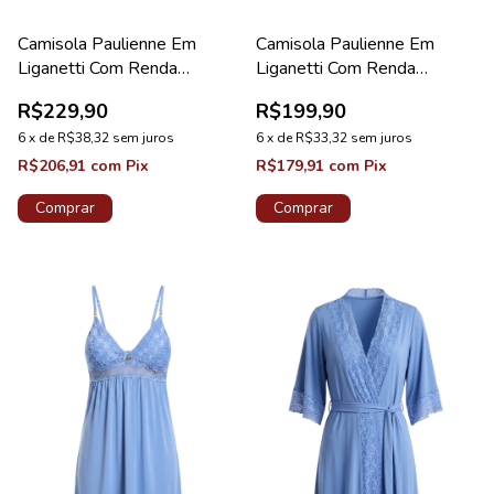
Camisola Paulienne Em
Camisola Paulienne Em
Liganetti Com Renda
Liganetti Com Renda
Maternidade Preto
Maternidade Sakura
R$229,90
R$199,90
6
x
de
R$38,32
sem juros
6
x
de
R$33,32
sem juros
R$206,91
com
Pix
R$179,91
com
Pix
Comprar
Comprar