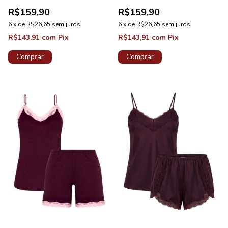
Majestade Coleção Pérola
Valentino Coleção Pérola
R$159,90
R$159,90
6
x
de
R$26,65
sem juros
6
x
de
R$26,65
sem juros
R$143,91
com
Pix
R$143,91
com
Pix
Comprar
Comprar