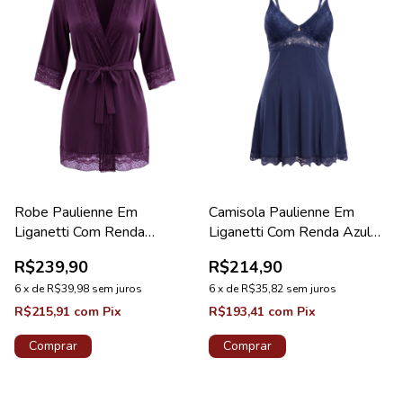
Robe Paulienne Em
Camisola Paulienne Em
Liganetti Com Renda
Liganetti Com Renda Azul
Ametista Diamante
Tamisa Lovely
R$239,90
R$214,90
6
x
de
R$39,98
sem juros
6
x
de
R$35,82
sem juros
R$215,91
com
Pix
R$193,41
com
Pix
Comprar
Comprar