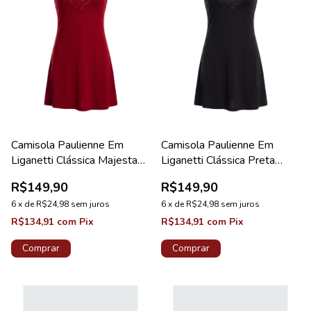
Camisola Paulienne Em
Camisola Paulienne Em
Liganetti Clássica Majestade
Liganetti Clássica Preta
Pérola
Pérola
R$149,90
R$149,90
6
x
de
R$24,98
sem juros
6
x
de
R$24,98
sem juros
R$134,91
com
Pix
R$134,91
com
Pix
Comprar
Comprar