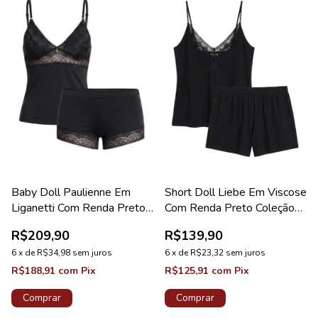
Baby Doll Paulienne Em
Short Doll Liebe Em Viscose
Liganetti Com Renda Preto
Com Renda Preto Coleção
Coleção Lovely
Visco
R$209,90
R$139,90
6
x
de
R$34,98
sem juros
6
x
de
R$23,32
sem juros
R$188,91
com
Pix
R$125,91
com
Pix
Comprar
Comprar