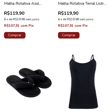
Malha Rotativa Azul
Malha Rotativa Terral Listra
Estampado Hera
Fluida
R$119,90
R$119,90
6
x
de
R$19,98
sem juros
6
x
de
R$19,98
sem juros
R$107,91
com
Pix
R$107,91
com
Pix
Comprar
Comprar