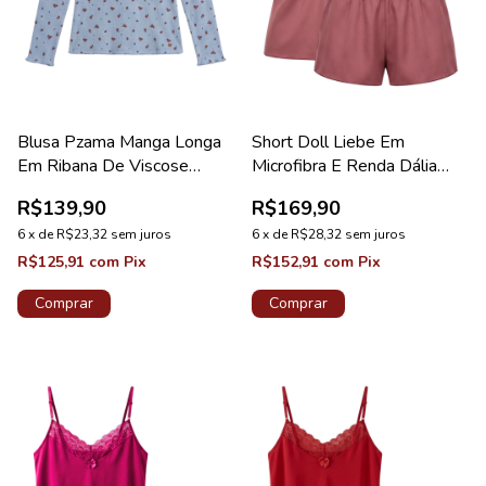
Blusa Pzama Manga Longa
Short Doll Liebe Em
Em Ribana De Viscose
Microfibra E Renda Dália
Estampa Meu Jardim
Coleção Lace
R$139,90
R$169,90
6
x
de
R$23,32
sem juros
6
x
de
R$28,32
sem juros
R$125,91
com
Pix
R$152,91
com
Pix
Comprar
Comprar