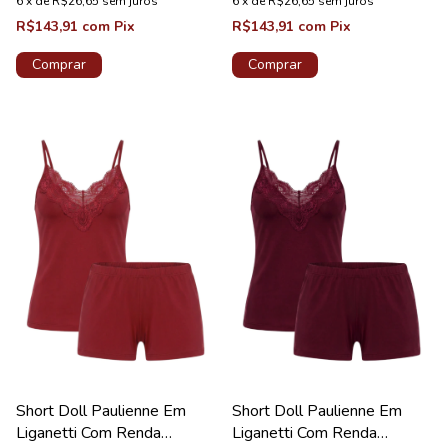
6
x
de
R$26,65
sem juros
6
x
de
R$26,65
sem juros
R$143,91
com
Pix
R$143,91
com
Pix
Comprar
Comprar
Short Doll Paulienne Em
Short Doll Paulienne Em
Liganetti Com Renda
Liganetti Com Renda