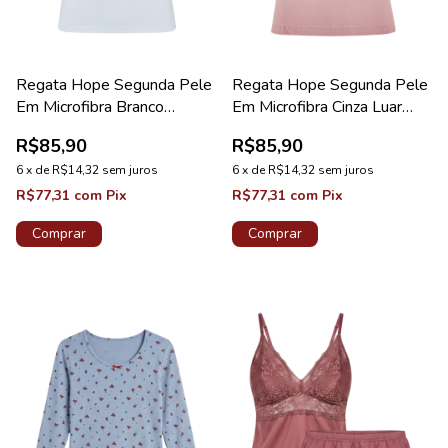
Regata Hope Segunda Pele
Regata Hope Segunda Pele
Em Microfibra Branco
Em Microfibra Cinza Luar
Coleção Light
Coleção Light
R$85,90
R$85,90
6
x
de
R$14,32
sem juros
6
x
de
R$14,32
sem juros
R$77,31
com
Pix
R$77,31
com
Pix
Comprar
Comprar