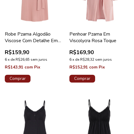
Robe Pzama Algodão
Penhoar Pzama Em
Viscose Com Detalhe Em
Viscolycra Rosa Toque
Renda Acácia
R$159,90
R$169,90
6
x
de
R$26,65
sem juros
6
x
de
R$28,32
sem juros
R$143,91
com
Pix
R$152,91
com
Pix
Comprar
Comprar