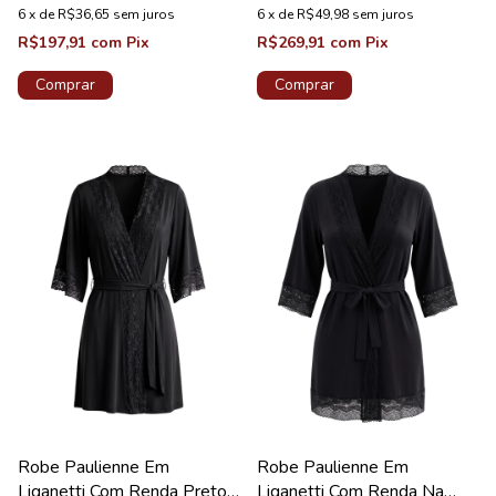
6
x
de
R$36,65
sem juros
6
x
de
R$49,98
sem juros
R$197,91
com
Pix
R$269,91
com
Pix
Comprar
Comprar
Robe Paulienne Em
Robe Paulienne Em
Liganetti Com Renda Preto
Liganetti Com Renda Na