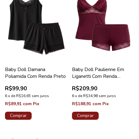
Baby Doll Damana
Baby Doll Paulienne Em
Poliamida Com Renda Preto
Liganetti Com Renda
Valentino Coleção Lovely
R$99,90
R$209,90
6
x
de
R$16,65
sem juros
6
x
de
R$34,98
sem juros
R$89,91
com
Pix
R$188,91
com
Pix
Comprar
Comprar