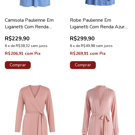
Camisola Paulienne Em
Robe Paulienne Em
Liganetti Com Renda
Liganetti Com Renda Azure
Maternidade Azure
Diamante New
R$229,90
R$299,90
6
x
de
R$38,32
sem juros
6
x
de
R$49,98
sem juros
R$206,91
com
Pix
R$269,91
com
Pix
Comprar
Comprar