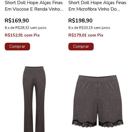
Short Doll Hope Alças Finas
Short Doll Hope Alças Finas
Em Viscose E Renda Vinho
Em Microfibra Vinho Do
Do Porto Coleção Moon
Porto Coleção Love Stories
R$169,90
R$198,90
6
x
de
R$28,32
sem juros
6
x
de
R$33,15
sem juros
R$152,91
com
Pix
R$179,01
com
Pix
Comprar
Comprar