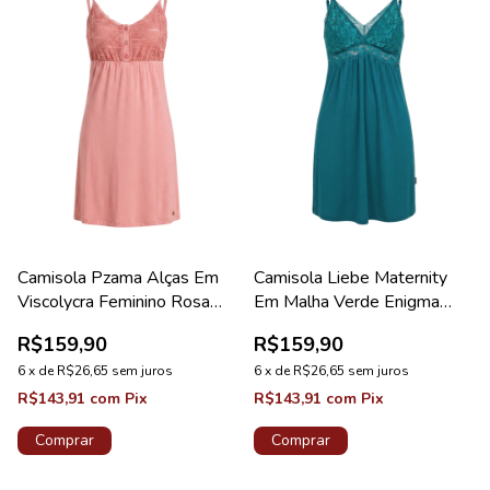
Camisola Pzama Alças Em
Camisola Liebe Maternity
Viscolycra Feminino Rosa
Em Malha Verde Enigma
Vintage
Coleção Viscow
R$159,90
R$159,90
6
x
de
R$26,65
sem juros
6
x
de
R$26,65
sem juros
R$143,91
com
Pix
R$143,91
com
Pix
Comprar
Comprar