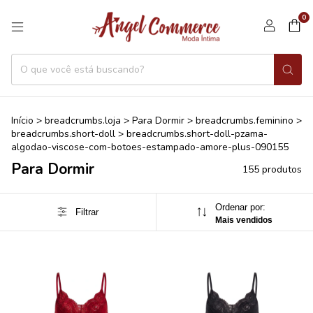
0
Início
>
breadcrumbs.loja
>
Para Dormir
>
breadcrumbs.feminino
>
breadcrumbs.short-doll
>
breadcrumbs.short-doll-pzama-
algodao-viscose-com-botoes-estampado-amore-plus-090155
Para Dormir
155 produtos
Ordenar por:
Filtrar
Mais vendidos