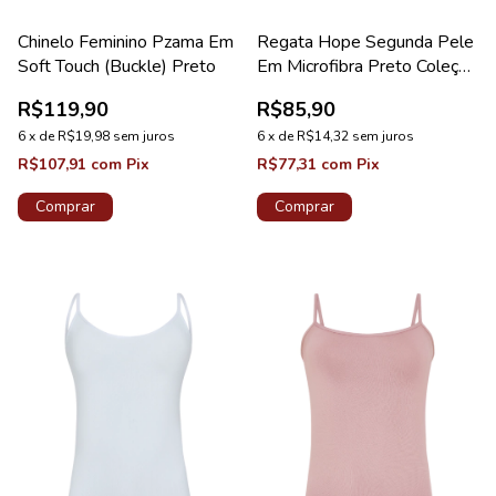
Chinelo Feminino Pzama Em
Regata Hope Segunda Pele
Soft Touch (Buckle) Preto
Em Microfibra Preto Coleção
Light
R$119,90
R$85,90
6
x
de
R$19,98
sem juros
6
x
de
R$14,32
sem juros
R$107,91
com
Pix
R$77,31
com
Pix
Comprar
Comprar