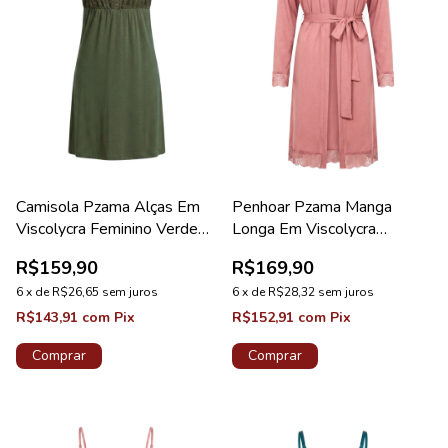
Camisola Pzama Alças Em
Penhoar Pzama Manga
Viscolycra Feminino Verde
Longa Em Viscolycra
Jardim
Feminino Rosa Vintage
R$159,90
R$169,90
6
x
de
R$26,65
sem juros
6
x
de
R$28,32
sem juros
R$143,91
com
Pix
R$152,91
com
Pix
Comprar
Comprar