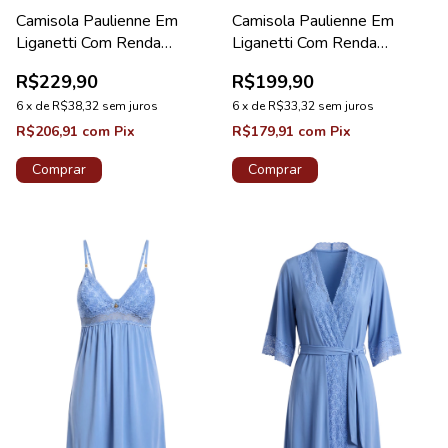
Camisola Paulienne Em
Camisola Paulienne Em
Liganetti Com Renda
Liganetti Com Renda
Maternidade Preto
Maternidade Sakura
R$229,90
R$199,90
6
x
de
R$38,32
sem juros
6
x
de
R$33,32
sem juros
R$206,91
com
Pix
R$179,91
com
Pix
Comprar
Comprar