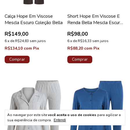
Calça Hope Em Viscose
Short Hope Em Viscose E
Mescla Escuro Coleção Bella
Renda Bella Mescla Escuro
Coleção Bella
R$149,00
R$98,00
6
x
de
R$24,83
sem juros
6
x
de
R$16,33
sem juros
R$134,10
com
Pix
R$88,20
com
Pix
Comprar
Comprar
Ao navegar por este site
você aceita o uso de cookies
para agilizar a
sua experiência de compra.
Entendi