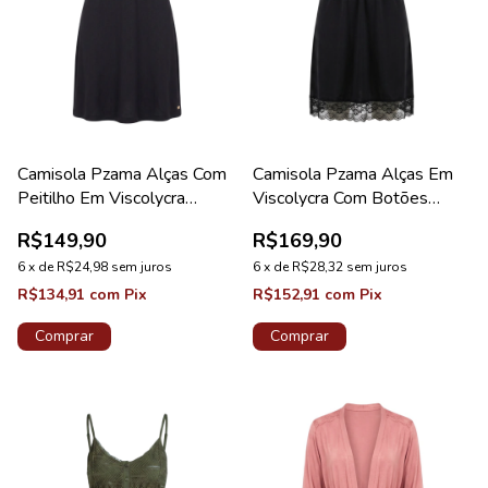
Camisola Pzama Alças Com
Camisola Pzama Alças Em
Peitilho Em Viscolycra
Viscolycra Com Botões
Feminino Preto
Preto
R$149,90
R$169,90
6
x
de
R$24,98
sem juros
6
x
de
R$28,32
sem juros
R$134,91
com
Pix
R$152,91
com
Pix
Comprar
Comprar