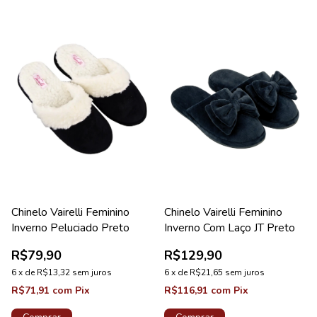
Chinelo Vairelli Feminino
Chinelo Vairelli Feminino
Inverno Peluciado Preto
Inverno Com Laço JT Preto
R$79,90
R$129,90
6
x
de
R$13,32
sem juros
6
x
de
R$21,65
sem juros
R$71,91
com
Pix
R$116,91
com
Pix