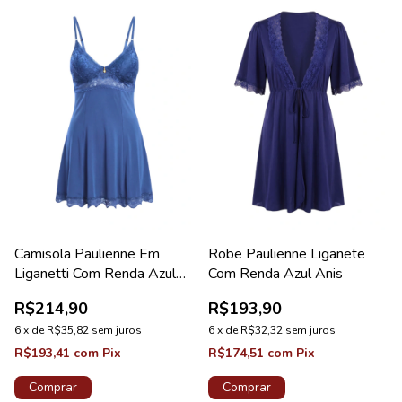
Camisola Paulienne Em
Robe Paulienne Liganete
Liganetti Com Renda Azul
Com Renda Azul Anis
Astral Lovely
R$214,90
R$193,90
6
x
de
R$35,82
sem juros
6
x
de
R$32,32
sem juros
R$193,41
com
Pix
R$174,51
com
Pix
Comprar
Comprar