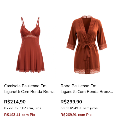
Camisola Paulienne Em
Robe Paulienne Em
Liganetti Com Renda Bronze
Liganetti Com Renda Bronze
Lovely
Diamante
R$214,90
R$299,90
6
x
de
R$35,82
sem juros
6
x
de
R$49,98
sem juros
R$193,41
com
Pix
R$269,91
com
Pix