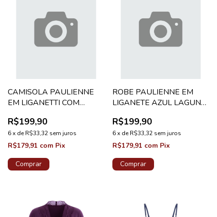
CAMISOLA PAULIENNE
ROBE PAULIENNE EM
EM LIGANETTI COM
LIGANETE AZUL LAGUNA
RENDA AZUL LAGUNA
CLASSICO
R$199,90
R$199,90
ADELE
6
x
de
R$33,32
sem juros
6
x
de
R$33,32
sem juros
R$179,91
com
Pix
R$179,91
com
Pix
Comprar
Comprar