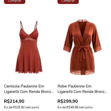
Comprar
Comprar
Camisola Paulienne Em
Robe Paulienne Em
Liganetti Com Renda Bronze
Liganetti Com Renda Bronze
Lovely
Diamante
R$214,90
R$299,90
6
x
de
R$35,82
sem juros
6
x
de
R$49,98
sem juros