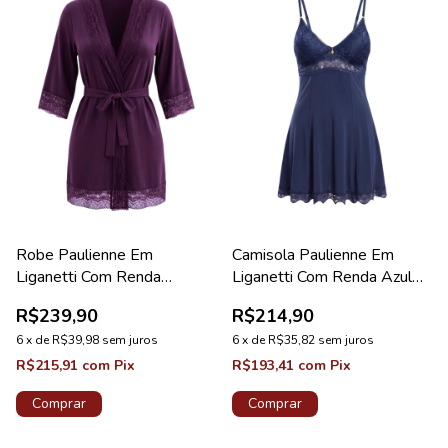
Robe Paulienne Em
Camisola Paulienne Em
Liganetti Com Renda
Liganetti Com Renda Azul
Ametista Diamante
Tamisa Lovely
R$239,90
R$214,90
6
x
de
R$39,98
sem juros
6
x
de
R$35,82
sem juros
R$215,91
com
Pix
R$193,41
com
Pix
Comprar
Comprar