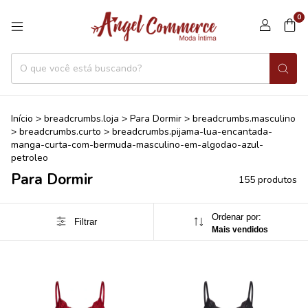
0
Início
>
breadcrumbs.loja
>
Para Dormir
>
breadcrumbs.masculino
>
breadcrumbs.curto
>
breadcrumbs.pijama-lua-encantada-
manga-curta-com-bermuda-masculino-em-algodao-azul-
petroleo
Para Dormir
155 produtos
Ordenar por:
Filtrar
Mais vendidos