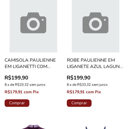
CAMISOLA PAULIENNE
ROBE PAULIENNE EM
EM LIGANETTI COM
LIGANETE AZUL LAGUNA
RENDA AZUL LAGUNA
CLASSICO
R$199,90
R$199,90
ADELE
6
x
de
R$33,32
sem juros
6
x
de
R$33,32
sem juros
R$179,91
com
Pix
R$179,91
com
Pix
Comprar
Comprar