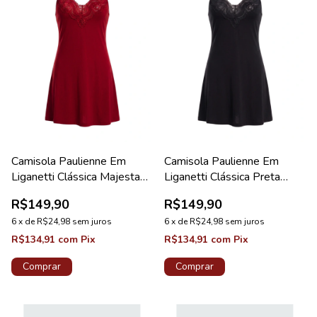
Camisola Paulienne Em
Camisola Paulienne Em
Liganetti Clássica Majestade
Liganetti Clássica Preta
Pérola
Pérola
R$149,90
R$149,90
6
x
de
R$24,98
sem juros
6
x
de
R$24,98
sem juros
R$134,91
com
Pix
R$134,91
com
Pix
Comprar
Comprar