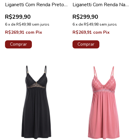
Liganetti Com Renda Preto
Liganetti Com Renda Na
Diamante New
Barra Preto Diamante
R$299,90
R$299,90
6
x
de
R$49,98
sem juros
6
x
de
R$49,98
sem juros
R$269,91
com
Pix
R$269,91
com
Pix
Comprar
Comprar