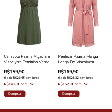
Camisola Pzama Alças Em
Penhoar Pzama Manga
Viscolycra Feminino Verde
Longa Em Viscolycra
Jardim
Feminino Rosa Vintage
R$159,90
R$169,90
6
x
de
R$26,65
sem juros
6
x
de
R$28,32
sem juros
R$143,91
com
Pix
R$152,91
com
Pix
Comprar
Comprar