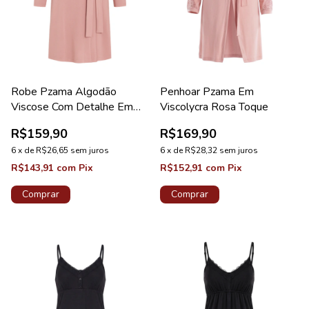
Robe Pzama Algodão
Penhoar Pzama Em
Viscose Com Detalhe Em
Viscolycra Rosa Toque
Renda Acácia
R$159,90
R$169,90
6
x
de
R$26,65
sem juros
6
x
de
R$28,32
sem juros
R$143,91
com
Pix
R$152,91
com
Pix
Comprar
Comprar