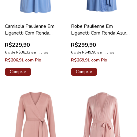
Camisola Paulienne Em
Robe Paulienne Em
Liganetti Com Renda
Liganetti Com Renda Azure
Maternidade Azure
Diamante New
R$229,90
R$299,90
6
x
de
R$38,32
sem juros
6
x
de
R$49,98
sem juros
R$206,91
com
Pix
R$269,91
com
Pix
Comprar
Comprar