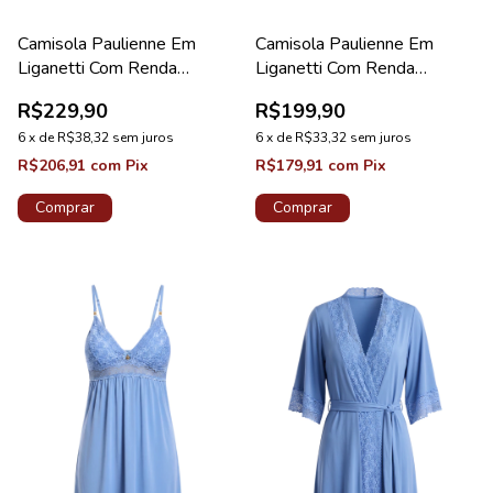
Camisola Paulienne Em
Camisola Paulienne Em
Liganetti Com Renda
Liganetti Com Renda
Maternidade Preto
Maternidade Sakura
R$229,90
R$199,90
6
x
de
R$38,32
sem juros
6
x
de
R$33,32
sem juros
R$206,91
com
Pix
R$179,91
com
Pix
Comprar
Comprar