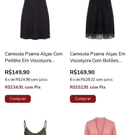
Camisola Pzama Alças Com
Camisola Pzama Alças Em
Peitilho Em Viscolycra
Viscolycra Com Botões
Feminino Preto
Preto
R$149,90
R$169,90
6
x
de
R$24,98
sem juros
6
x
de
R$28,32
sem juros
R$134,91
com
Pix
R$152,91
com
Pix
Comprar
Comprar