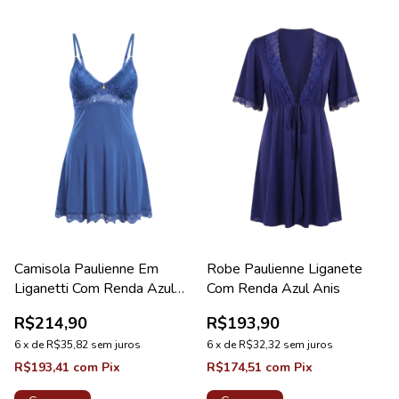
Camisola Paulienne Em
Robe Paulienne Liganete
Liganetti Com Renda Azul
Com Renda Azul Anis
Astral Lovely
R$214,90
R$193,90
6
x
de
R$35,82
sem juros
6
x
de
R$32,32
sem juros
R$193,41
com
Pix
R$174,51
com
Pix