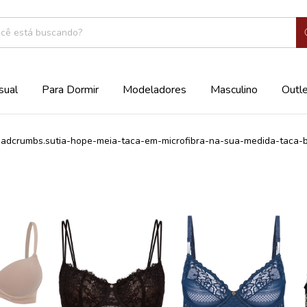
sual
Para Dormir
Modeladores
Masculino
Outl
eadcrumbs.sutia-hope-meia-taca-em-microfibra-na-sua-medida-taca-