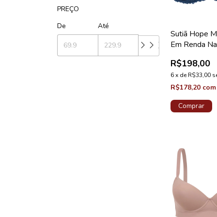
PREÇO
De
Até
Sutiã Hope M
Em Renda Na
Medida Taça 
R$198,00
Cedro Coleção
6
x
de
R$33,00
s
R$178,20
com
Comprar