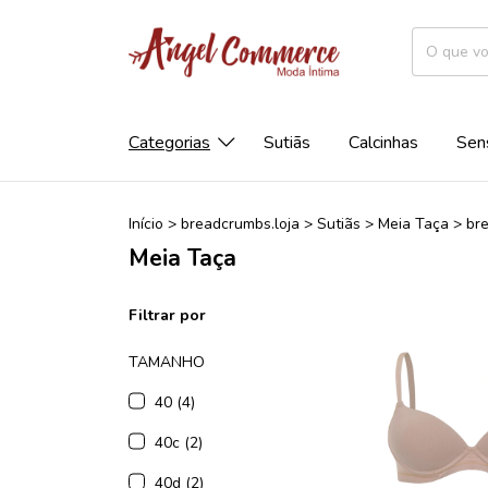
Categorias
Sutiãs
Calcinhas
Sen
Início
>
breadcrumbs.loja
>
Sutiãs
>
Meia Taça
>
br
Meia Taça
Filtrar por
TAMANHO
40 (4)
40c (2)
40d (2)