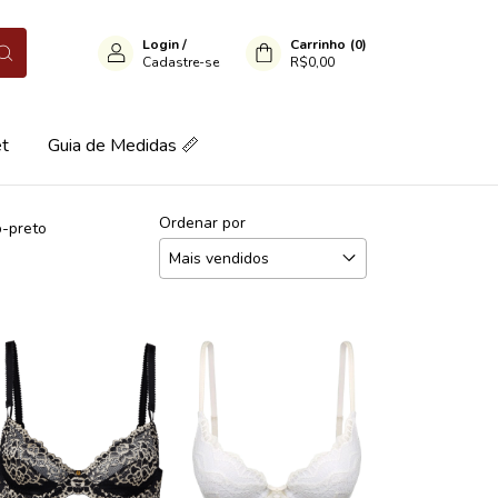
Login
/
Carrinho
(
0
)
Cadastre-se
R$0,00
et
Guia de Medidas 📏
Ordenar por
b-preto