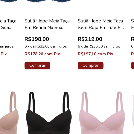
eia Taça
Sutiã Hope Meia Taça
Sutiã Hope Meia Taça
S
 Sua
Em Renda Na Sua
Sem Bojo Em Tule E
E
B Azul
Medida Taça C Azul
Tiras Vermelho Zaire
M
R$198,00
R$219,00
 Valência
Cedro Coleção Valência
Coleção Fascínio
E
em juros
6
x
de
R$33,00
sem juros
6
x
de
R$36,50
sem juros
V
6
Pix
R$178,20
com
Pix
R$197,10
com
Pix
R
Comprar
Comprar