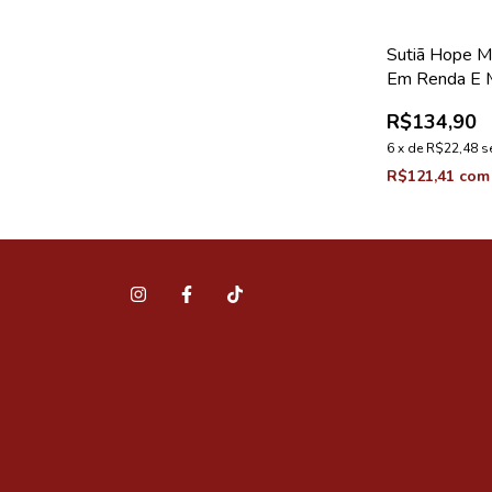
Sutiã Hope M
Em Renda E M
Bege Ballet 
R$134,90
Love Stories
6
x
de
R$22,48
s
R$121,41
com