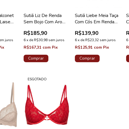
alconet
Sutiã Liz De Renda
Sutiã Liebe Meia Taça
S
Laise
Sem Bojo Com Aro
Com Cós Em Renda
C
 Doce
Reducer Lovely Cinza
Plus Preto
P
R$185,90
R$139,90
Silver
em juros
6
x
de
R$30,98
sem juros
6
x
de
R$23,32
sem juros
6
Pix
R$167,31
com
Pix
R$125,91
com
Pix
R
Comprar
Comprar
ESGOTADO