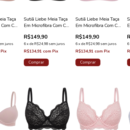
eia Taça
Sutiã Liebe Meia Taça
Sutiã Liebe Meia Taça
S
a Com Cós
Em Microfibra Com Cós
Em Microfibra Com Cós
E
te
Plus Preto
Plus Nude
B
R$149,90
R$149,90
em juros
6
x
de
R$24,98
sem juros
6
x
de
R$24,98
sem juros
6
Pix
R$134,91
com
Pix
R$134,91
com
Pix
R
Comprar
Comprar