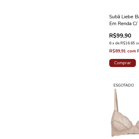
Sutiã Liebe B
Em Renda C/ 
Organic Erva
R$99,90
6
x
de
R$16,65
s
R$89,91
com
Comprar
ESGOTADO