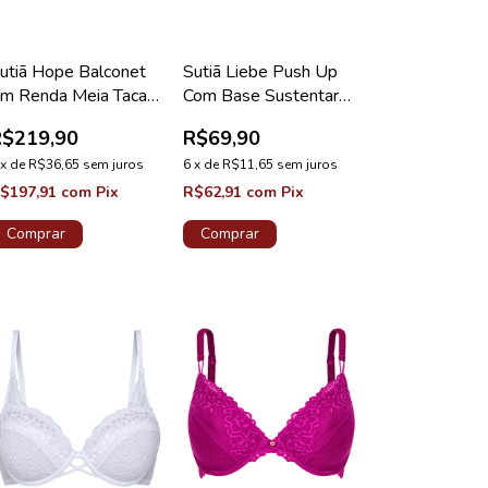
utiã Hope Balconet
Sutiã Liebe Push Up
m Renda Meia Taca
Com Base Sustentare
ranco Coleção Lorena
Microfibra Taça B Rosa
R$219,90
R$69,90
Callas
x
de
R$36,65
sem juros
6
x
de
R$11,65
sem juros
$197,91
com
Pix
R$62,91
com
Pix
Comprar
Comprar