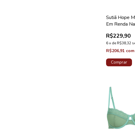
Sutiã Hope M
Em Renda Na
Medida Taça 
R$229,90
Drama Coleç
Valência
6
x
de
R$38,32
s
R$206,91
com
Comprar