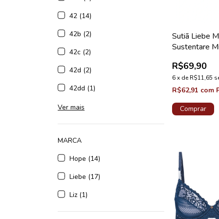
42 (14)
42b (2)
Sutiã Liebe M
Sustentare Mi
42c (2)
Taca B Choco
R$69,90
42d (2)
6
x
de
R$11,65
s
42dd (1)
R$62,91
com
Ver mais
Comprar
MARCA
Hope (14)
Liebe (17)
Liz (1)