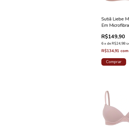
Sutiã Liebe M
Em Microfibr
Plus Chocola
R$149,90
6
x
de
R$24,98
s
R$134,91
com
Comprar