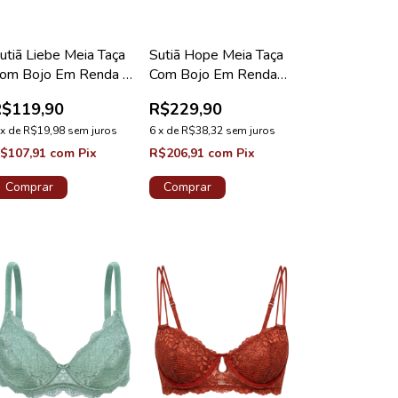
utiã Liebe Meia Taça
Sutiã Hope Meia Taça
om Bojo Em Renda E
Com Bojo Em Renda
ule Branco Coleção
Rosa Drama Coleção
R$119,90
R$229,90
oivas
Valência
x
de
R$19,98
sem juros
6
x
de
R$38,32
sem juros
$107,91
com
Pix
R$206,91
com
Pix
Comprar
Comprar