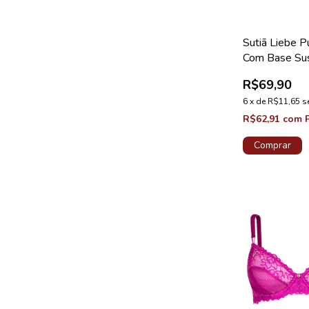
Sutiã Liebe 
Com Base Su
Microfibra Ta
R$69,90
6
x
de
R$11,65
s
R$62,91
com
Comprar