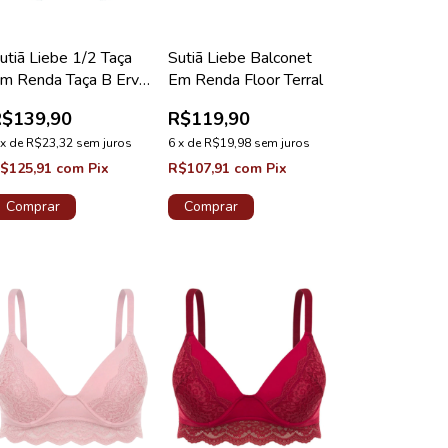
utiã Liebe 1/2 Taça
Sutiã Liebe Balconet
m Renda Taça B Erva
Em Renda Floor Terral
oce
R$139,90
R$119,90
x
de
R$23,32
sem juros
6
x
de
R$19,98
sem juros
$125,91
com
Pix
R$107,91
com
Pix
Comprar
Comprar