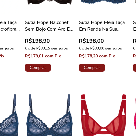
eia Taça
Sutiã Hope Balconet
Sutiã Hope Meia Taça
S
crofibra
Sem Bojo Com Aro Em
Em Renda Na Sua
E
late
Renda Preto Coleção
Medida Taça D Azul
M
R$198,90
R$198,00
Carmem
Cedro Coleção Valência
C
em juros
6
x
de
R$33,15
sem juros
6
x
de
R$33,00
sem juros
6
Pix
R$179,01
com
Pix
R$178,20
com
Pix
R
Comprar
Comprar