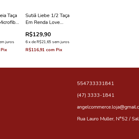
eia Taça
Sutiã Liebe 1/2 Taça
icrofibra
Em Renda Love
Coleção
Appeal Vermelho Love
R$129,90
em juros
6
x
de
R$21,65
sem juros
Pix
R$116,91
com
Pix
554733331841
(47) 3333-1841
angelcommerce.loja@gmail.
Rua Lauro Muller, N°52 / Sala