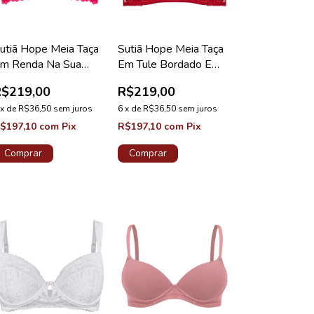
utiã Hope Meia Taça
Sutiã Hope Meia Taça
m Renda Na Sua
Em Tule Bordado E
edida Taça B Pink
Cetim Vermelho Zaire
R$219,00
R$219,00
uforia Coleção
Coleção Gardênia
alência
x
de
R$36,50
sem juros
6
x
de
R$36,50
sem juros
$197,10
com
Pix
R$197,10
com
Pix
Comprar
Comprar