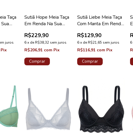
eia Taça
Sutiã Hope Meia Taça
Sutiã Liebe Meia Taça
S
 Sua
Em Renda Na Sua
Com Manta Em Renda
E
B Rosa
Medida Taça C Rosa
Terral Coleção Floor
D
R$229,90
R$129,90
ão
Drama Coleção
em juros
Valência
6
x
de
R$38,32
sem juros
6
x
de
R$21,65
sem juros
6
Pix
R$206,91
com
Pix
R$116,91
com
Pix
R
Comprar
Comprar