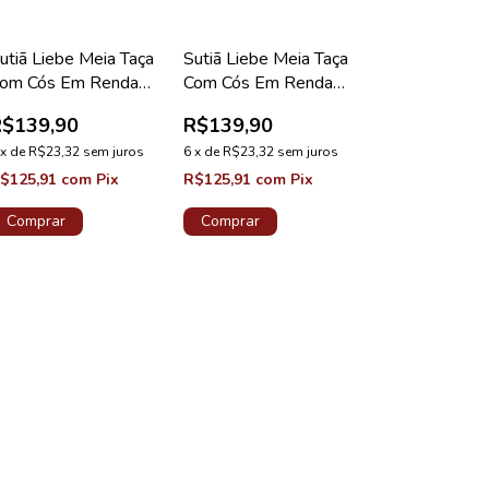
utiã Liebe Meia Taça
Sutiã Liebe Meia Taça
om Cós Em Renda
Com Cós Em Renda
lus Nude
Plus Red Velvet
R$139,90
R$139,90
x
de
R$23,32
sem juros
6
x
de
R$23,32
sem juros
$125,91
com
Pix
R$125,91
com
Pix
Comprar
Comprar