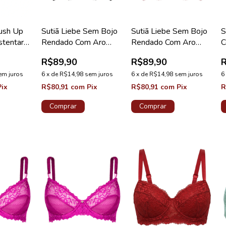
Push Up
Sutiã Liebe Sem Bojo
Sutiã Liebe Sem Bojo
S
stentare
Rendado Com Aro
Rendado Com Aro
C
ça B Nude
Coleção Kiss Me Preto
Coleção Kiss Me Nude
T
R$89,90
R$89,90
N
em juros
6
x
de
R$14,98
sem juros
6
x
de
R$14,98
sem juros
6
Pix
R$80,91
com
Pix
R$80,91
com
Pix
R
Comprar
Comprar