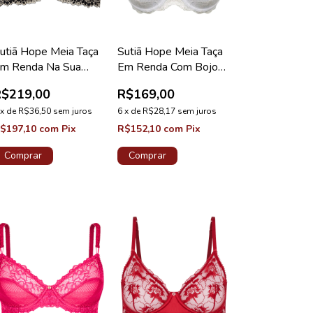
utiã Hope Meia Taça
Sutiã Hope Meia Taça
m Renda Na Sua
Em Renda Com Bojo
edida Taça B Preto
Branco Coleção
R$219,00
R$169,00
oleção Valência
Mistery
x
de
R$36,50
sem juros
6
x
de
R$28,17
sem juros
$197,10
com
Pix
R$152,10
com
Pix
Comprar
Comprar