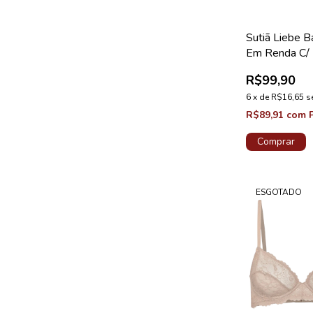
Sutiã Liebe B
Em Renda C/ 
Organic Erva
R$99,90
6
x
de
R$16,65
s
R$89,91
com
Comprar
ESGOTADO