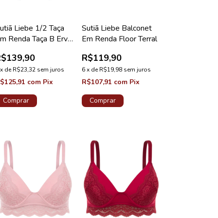
utiã Liebe 1/2 Taça
Sutiã Liebe Balconet
m Renda Taça B Erva
Em Renda Floor Terral
oce
R$139,90
R$119,90
x
de
R$23,32
sem juros
6
x
de
R$19,98
sem juros
$125,91
com
Pix
R$107,91
com
Pix
Comprar
Comprar