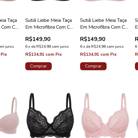
eia Taça
Sutiã Liebe Meia Taça
Sutiã Liebe Meia Taça
S
a Com Cós
Em Microfibra Com Cós
Em Microfibra Com Cós
E
te
Plus Preto
Plus Nude
B
R$149,90
R$149,90
em juros
6
x
de
R$24,98
sem juros
6
x
de
R$24,98
sem juros
6
Pix
R$134,91
com
Pix
R$134,91
com
Pix
R
Comprar
Comprar