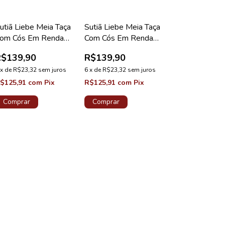
utiã Liebe Meia Taça
Sutiã Liebe Meia Taça
om Cós Em Renda
Com Cós Em Renda
lus Nude
Plus Red Velvet
R$139,90
R$139,90
x
de
R$23,32
sem juros
6
x
de
R$23,32
sem juros
$125,91
com
Pix
R$125,91
com
Pix
Comprar
Comprar