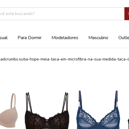
sual
Para Dormir
Modeladores
Masculino
Outl
eadcrumbs.sutia-hope-meia-taca-em-microfibra-na-sua-medida-taca-