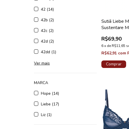
42 (14)
42b (2)
Sutiã Liebe M
Sustentare Mi
42c (2)
Taca B Choco
R$69,90
42d (2)
6
x
de
R$11,65
s
42dd (1)
R$62,91
com
Ver mais
Comprar
MARCA
Hope (14)
Liebe (17)
Liz (1)