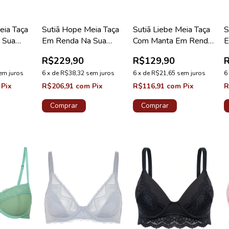
eia Taça
Sutiã Hope Meia Taça
Sutiã Liebe Meia Taça
S
 Sua
Em Renda Na Sua
Com Manta Em Renda
E
B Rosa
Medida Taça C Rosa
Terral Coleção Floor
D
R$229,90
R$129,90
ão
Drama Coleção
em juros
Valência
6
x
de
R$38,32
sem juros
6
x
de
R$21,65
sem juros
6
Pix
R$206,91
com
Pix
R$116,91
com
Pix
R
Comprar
Comprar