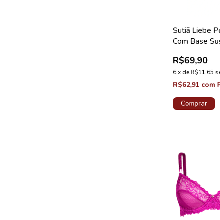
Sutiã Liebe 
Com Base Su
Microfibra Ta
R$69,90
6
x
de
R$11,65
s
R$62,91
com
Comprar