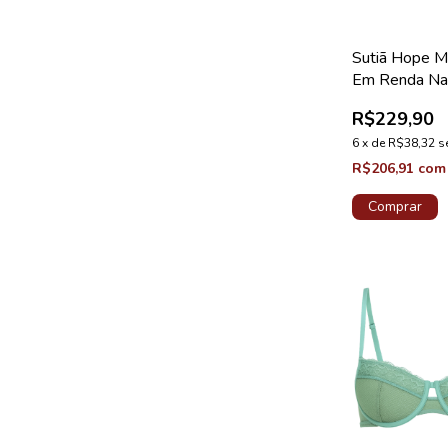
Sutiã Hope M
Em Renda Na
Medida Taça 
R$229,90
Drama Coleç
Valência
6
x
de
R$38,32
s
R$206,91
com
Comprar