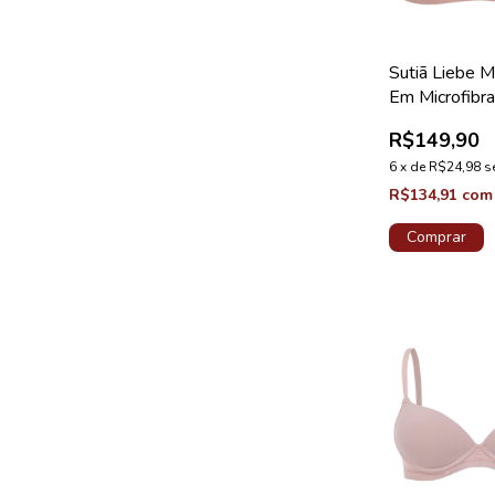
Sutiã Liebe M
Em Microfibr
Plus Chocola
R$149,90
6
x
de
R$24,98
s
R$134,91
com
Comprar