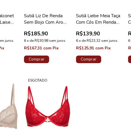
alconet
Sutiã Liz De Renda
Sutiã Liebe Meia Taça
S
Laise
Sem Bojo Com Aro
Com Cós Em Renda
C
 Doce
Reducer Lovely Cinza
Plus Preto
P
R$185,90
R$139,90
Silver
em juros
6
x
de
R$30,98
sem juros
6
x
de
R$23,32
sem juros
6
Pix
R$167,31
com
Pix
R$125,91
com
Pix
R
Comprar
Comprar
ESGOTADO