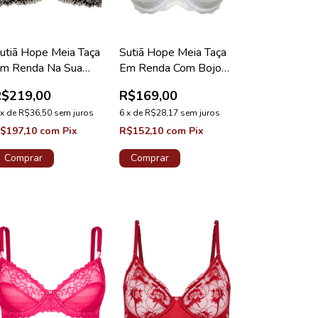
utiã Hope Meia Taça
Sutiã Hope Meia Taça
m Renda Na Sua
Em Renda Com Bojo
edida Taça B Preto
Branco Coleção
R$219,00
R$169,00
oleção Valência
Mistery
x
de
R$36,50
sem juros
6
x
de
R$28,17
sem juros
$197,10
com
Pix
R$152,10
com
Pix
Comprar
Comprar