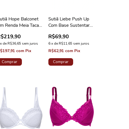
utiã Hope Balconet
Sutiã Liebe Push Up
m Renda Meia Taca
Com Base Sustentare
ranco Coleção Lorena
Microfibra Taça B Rosa
R$219,90
R$69,90
Callas
x
de
R$36,65
sem juros
6
x
de
R$11,65
sem juros
$197,91
com
Pix
R$62,91
com
Pix
Comprar
Comprar