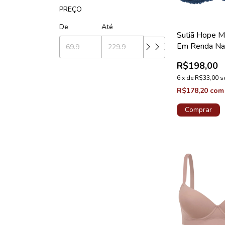
PREÇO
De
Até
Sutiã Hope M
Em Renda Na
Medida Taça 
R$198,00
Cedro Coleção
6
x
de
R$33,00
s
R$178,20
com
Comprar