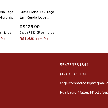
eia Taça
Sutiã Liebe 1/2 Taça
icrofibra
Em Renda Love
Coleção
Appeal Vermelho Love
R$129,90
em juros
6
x
de
R$21,65
sem juros
Pix
R$116,91
com
Pix
554733331841
(47) 3333-1841
angelcommerce.loja@gmail.
Rua Lauro Muller, N°52 / Sala