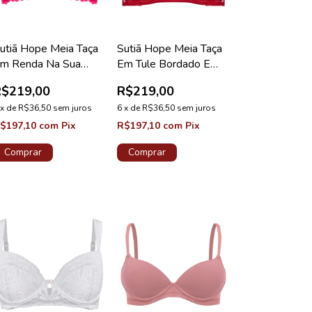
utiã Hope Meia Taça
Sutiã Hope Meia Taça
m Renda Na Sua
Em Tule Bordado E
edida Taça B Pink
Cetim Vermelho Zaire
R$219,00
R$219,00
uforia Coleção
Coleção Gardênia
alência
x
de
R$36,50
sem juros
6
x
de
R$36,50
sem juros
$197,10
com
Pix
R$197,10
com
Pix
Comprar
Comprar