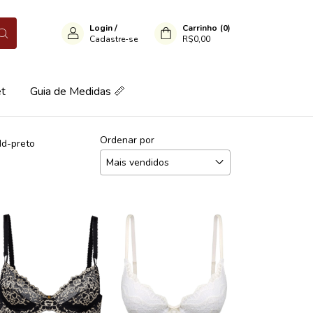
Login
/
Carrinho
(
0
)
Cadastre-se
R$0,00
et
Guia de Medidas 📏
Ordenar por
dd-preto