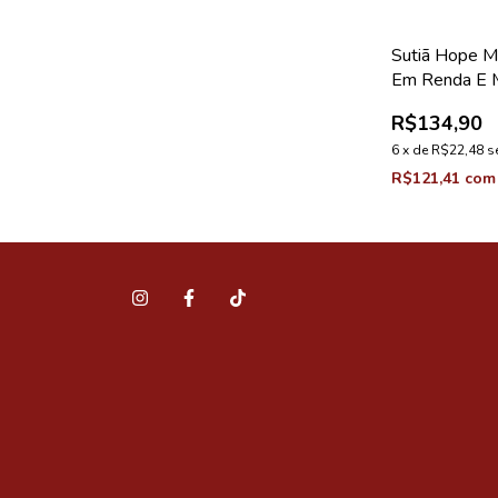
Sutiã Hope M
Em Renda E M
Bege Ballet 
R$134,90
Love Stories
6
x
de
R$22,48
s
R$121,41
com