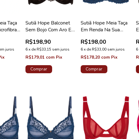
eia Taça
Sutiã Hope Balconet
Sutiã Hope Meia Taça
S
crofibra
Sem Bojo Com Aro Em
Em Renda Na Sua
E
late
Renda Preto Coleção
Medida Taça D Azul
M
R$198,90
R$198,00
Carmem
Cedro Coleção Valência
C
em juros
6
x
de
R$33,15
sem juros
6
x
de
R$33,00
sem juros
6
Pix
R$179,01
com
Pix
R$178,20
com
Pix
R
Comprar
Comprar