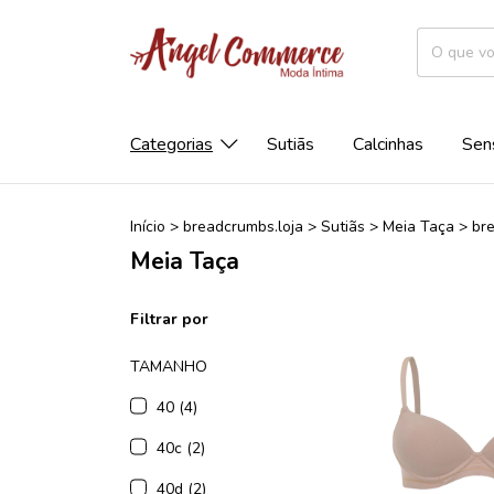
Categorias
Sutiãs
Calcinhas
Sen
Início
>
breadcrumbs.loja
>
Sutiãs
>
Meia Taça
>
br
Meia Taça
Filtrar por
TAMANHO
40 (4)
40c (2)
40d (2)