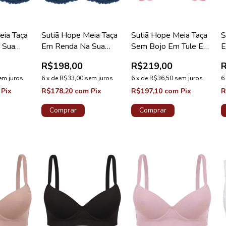
eia Taça
Sutiã Hope Meia Taça
Sutiã Hope Meia Taça
S
 Sua
Em Renda Na Sua
Sem Bojo Em Tule E
E
B Azul
Medida Taça C Azul
Tiras Vermelho Zaire
M
R$198,00
R$219,00
 Valência
Cedro Coleção Valência
Coleção Fascínio
E
em juros
6
x
de
R$33,00
sem juros
6
x
de
R$36,50
sem juros
V
6
Pix
R$178,20
com
Pix
R$197,10
com
Pix
R
Comprar
Comprar