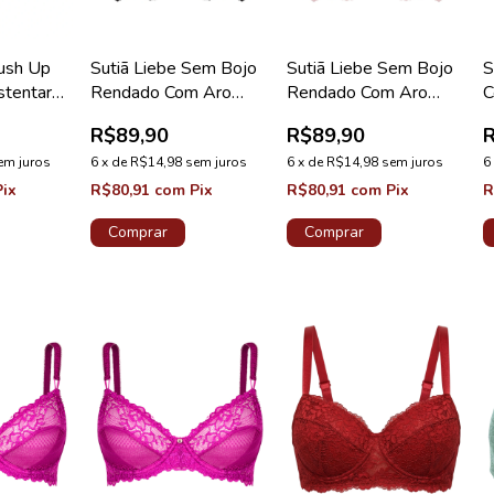
Push Up
Sutiã Liebe Sem Bojo
Sutiã Liebe Sem Bojo
S
stentare
Rendado Com Aro
Rendado Com Aro
C
ça B Nude
Coleção Kiss Me Preto
Coleção Kiss Me Nude
T
R$89,90
R$89,90
N
em juros
6
x
de
R$14,98
sem juros
6
x
de
R$14,98
sem juros
6
Pix
R$80,91
com
Pix
R$80,91
com
Pix
R
Comprar
Comprar