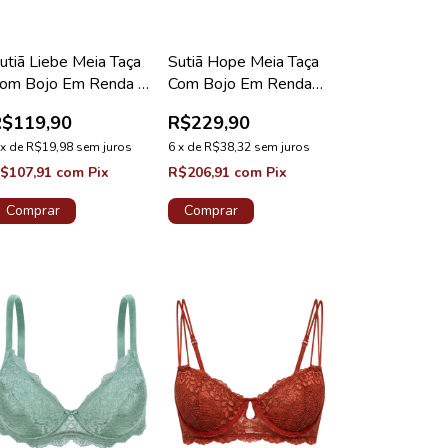
utiã Liebe Meia Taça
Sutiã Hope Meia Taça
om Bojo Em Renda E
Com Bojo Em Renda
ule Branco Coleção
Rosa Drama Coleção
R$119,90
R$229,90
oivas
Valência
x
de
R$19,98
sem juros
6
x
de
R$38,32
sem juros
$107,91
com
Pix
R$206,91
com
Pix
Comprar
Comprar