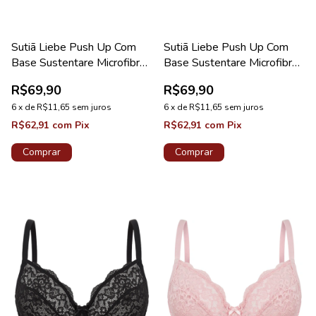
Sutiã Liebe Push Up Com
Sutiã Liebe Push Up Com
Base Sustentare Microfibra
Base Sustentare Microfibra
Taça B Rosa Callas
Taça B Nude
R$69,90
R$69,90
6
x
de
R$11,65
sem juros
6
x
de
R$11,65
sem juros
R$62,91
com
Pix
R$62,91
com
Pix
Comprar
Comprar