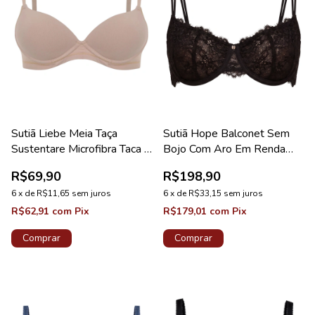
Sutiã Liebe Meia Taça
Sutiã Hope Balconet Sem
Sustentare Microfibra Taca B
Bojo Com Aro Em Renda
Chocolate
Preto Coleção Carmem
R$69,90
R$198,90
6
x
de
R$11,65
sem juros
6
x
de
R$33,15
sem juros
R$62,91
com
Pix
R$179,01
com
Pix
Comprar
Comprar