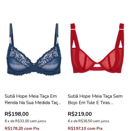
Sutiã Hope Meia Taça Em
Sutiã Hope Meia Taça Sem
Renda Na Sua Medida Taça
Bojo Em Tule E Tiras
C Azul Cedro Coleção
Vermelho Zaire Coleção
R$198,00
R$219,00
Valência
Fascínio
6
x
de
R$33,00
sem juros
6
x
de
R$36,50
sem juros
R$178,20
com
Pix
R$197,10
com
Pix