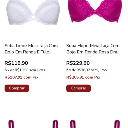
Sutiã Liebe Meia Taça Com
Sutiã Hope Meia Taça Com
Bojo Em Renda E Tule
Bojo Em Renda Rosa Drama
Branco Coleção Noivas
Coleção Valência
R$119,90
R$229,90
6
x
de
R$19,98
sem juros
6
x
de
R$38,32
sem juros
R$107,91
com
Pix
R$206,91
com
Pix
Comprar
Comprar