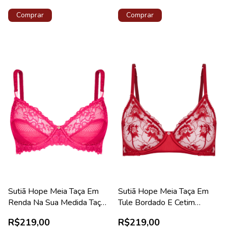
Comprar
Comprar
Sutiã Hope Meia Taça Em
Sutiã Hope Meia Taça Em
Renda Na Sua Medida Taça
Tule Bordado E Cetim
B Pink Euforia Coleção
Vermelho Zaire Coleção
R$219,00
R$219,00
Valência
Gardênia