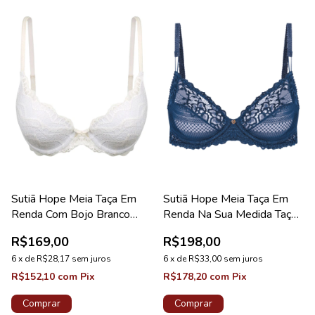
Sutiã Hope Meia Taça Em
Sutiã Hope Meia Taça Em
Renda Com Bojo Branco
Renda Na Sua Medida Taça
Coleção Mistery
B Azul Cedro Coleção
R$169,00
R$198,00
Valência
6
x
de
R$28,17
sem juros
6
x
de
R$33,00
sem juros
R$152,10
com
Pix
R$178,20
com
Pix
Comprar
Comprar