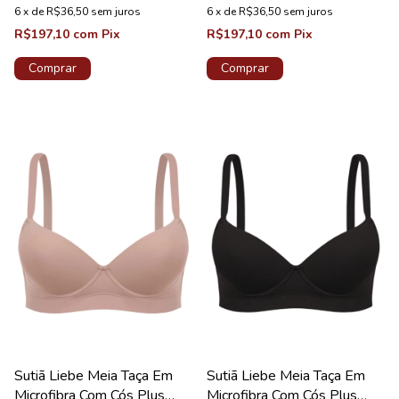
6
x
de
R$36,50
sem juros
6
x
de
R$36,50
sem juros
R$197,10
com
Pix
R$197,10
com
Pix
Comprar
Comprar
Sutiã Liebe Meia Taça Em
Sutiã Liebe Meia Taça Em
Microfibra Com Cós Plus
Microfibra Com Cós Plus