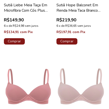
Sutiã Liebe Meia Taça Em
Sutiã Hope Balconet Em
Microfibra Com Cós Plus
Renda Meia Taca Branco
Nude
Coleção Lorena
R$149,90
R$219,90
6
x
de
R$24,98
sem juros
6
x
de
R$36,65
sem juros
R$134,91
com
Pix
R$197,91
com
Pix
Comprar
Comprar