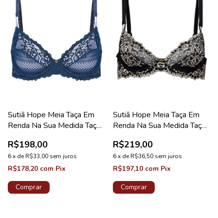
Sutiã Hope Meia Taça Em
Sutiã Hope Meia Taça Em
Renda Na Sua Medida Taça
Renda Na Sua Medida Taça
D Azul Cedro Coleção
B Preto Coleção Valência
R$198,00
R$219,00
Valência
6
x
de
R$33,00
sem juros
6
x
de
R$36,50
sem juros
R$178,20
com
Pix
R$197,10
com
Pix
Comprar
Comprar