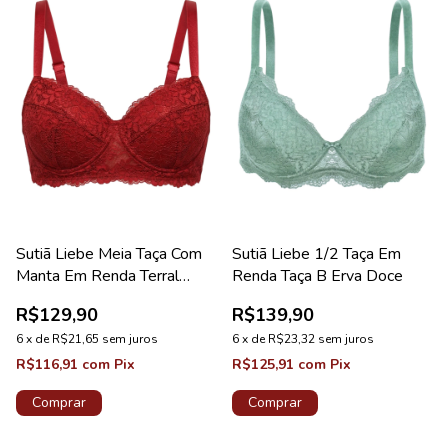
Sutiã Liebe Meia Taça Com
Sutiã Liebe 1/2 Taça Em
Manta Em Renda Terral
Renda Taça B Erva Doce
Coleção Floor
R$129,90
R$139,90
6
x
de
R$21,65
sem juros
6
x
de
R$23,32
sem juros
R$116,91
com
Pix
R$125,91
com
Pix
Comprar
Comprar