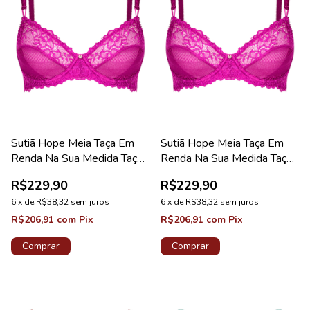
Sutiã Hope Meia Taça Em
Sutiã Hope Meia Taça Em
Renda Na Sua Medida Taça
Renda Na Sua Medida Taça
B Rosa Drama Coleção
C Rosa Drama Coleção
R$229,90
R$229,90
Valência
Valência
6
x
de
R$38,32
sem juros
6
x
de
R$38,32
sem juros
R$206,91
com
Pix
R$206,91
com
Pix
Comprar
Comprar