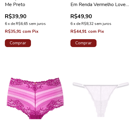
Me Preto
Em Renda Vermelho Love
Coleção Life
R$39,90
R$49,90
6
x
de
R$6,65
sem juros
6
x
de
R$8,32
sem juros
R$35,91
com
Pix
R$44,91
com
Pix
Comprar
Comprar