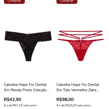
Comprar
Comprar
Calcinha Hope Fio Dental
Calcinha Hope Fio Dental
Em Renda Preto Coleção
Em Tule Vermelho Zaire
Happy
Coleção Bellatrix
R$42,90
R$98,00
6
x
de
R$7,15
sem juros
6
x
de
R$16,33
sem juros