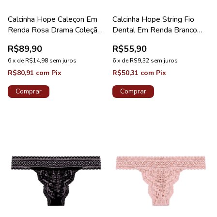
Calcinha Hope Caleçon Em
Calcinha Hope String Fio
Renda Rosa Drama Coleção
Dental Em Renda Branco
Valência
Coleção Love Stories
R$89,90
R$55,90
6
x
de
R$14,98
sem juros
6
x
de
R$9,32
sem juros
R$80,91
com
Pix
R$50,31
com
Pix
Comprar
Comprar