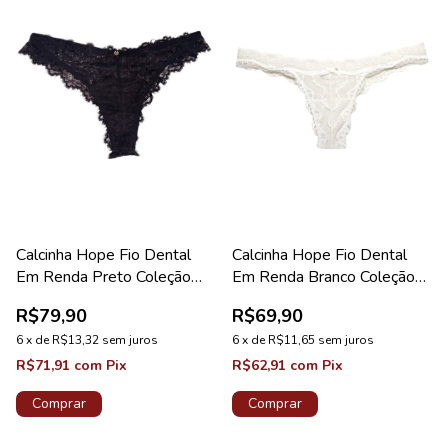
Calcinha Hope Fio Dental
Calcinha Hope Fio Dental
Em Renda Preto Coleção
Em Renda Branco Coleção
Carmen
Mistery
R$79,90
R$69,90
6
x
de
R$13,32
sem juros
6
x
de
R$11,65
sem juros
R$71,91
com
Pix
R$62,91
com
Pix
Comprar
Comprar