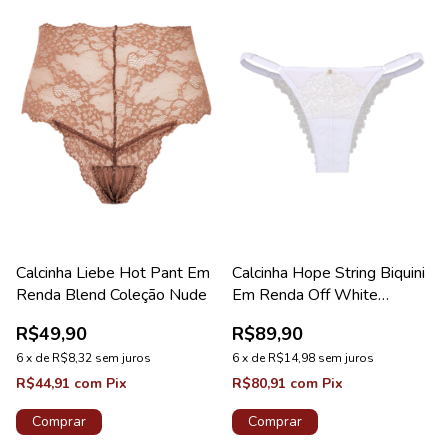
Calcinha Liebe Hot Pant Em
Calcinha Hope String Biquini
Renda Blend Coleção Nude
Em Renda Off White
Coleção Valência
R$49,90
R$89,90
6
x
de
R$8,32
sem juros
6
x
de
R$14,98
sem juros
R$44,91
com
Pix
R$80,91
com
Pix
Comprar
Comprar