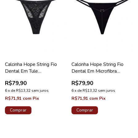
Calcinha Hope String Fio
Calcinha Hope String Fio
Dental Em Tule
Dental Em Microfibra
Personalizado Preto
Acetinada Preto Coleção
R$79,90
R$79,90
Coleção Studio
Manhattan
6
x
de
R$13,32
sem juros
6
x
de
R$13,32
sem juros
R$71,91
com
Pix
R$71,91
com
Pix
Comprar
Comprar