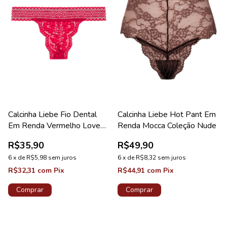
Calcinha Liebe Fio Dental
Calcinha Liebe Hot Pant Em
Em Renda Vermelho Love
Renda Mocca Coleção Nude
Coleção Sweet
R$35,90
R$49,90
6
x
de
R$5,98
sem juros
6
x
de
R$8,32
sem juros
R$32,31
com
Pix
R$44,91
com
Pix
Comprar
Comprar