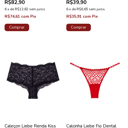
R$82,90
R$39,90
6
x
de
R$13,82
sem juros
6
x
de
R$6,65
sem juros
R$74,61
com
Pix
R$35,91
com
Pix
Comprar
Comprar
Caleçon Liebe Renda Kiss
Calcinha Liebe Fio Dental